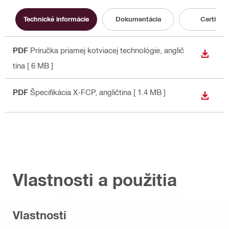
Technické informácie
Dokumentácia
Certifikát
PDF
Príručka priamej kotviacej technológie
, anglič
STIAH
tina
[ 6 MB ]
PDF
Špecifikácia X-FCP
, angličtina
[ 1.4 MB ]
STIAH
Vlastnosti a použitia
Vlastnosti