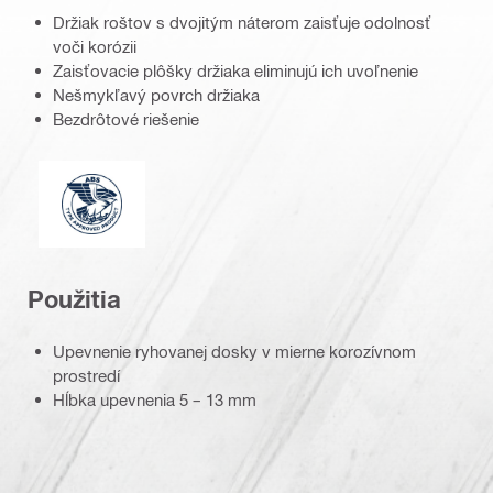
Držiak roštov s dvojitým náterom zaisťuje odolnosť
voči korózii
Zaisťovacie plôšky držiaka eliminujú ich uvoľnenie
Nešmykľavý povrch držiaka
Bezdrôtové riešenie
American Bureau of Shipping
Použitia
Upevnenie ryhovanej dosky v mierne korozívnom
prostredí
Hĺbka upevnenia 5 – 13 mm