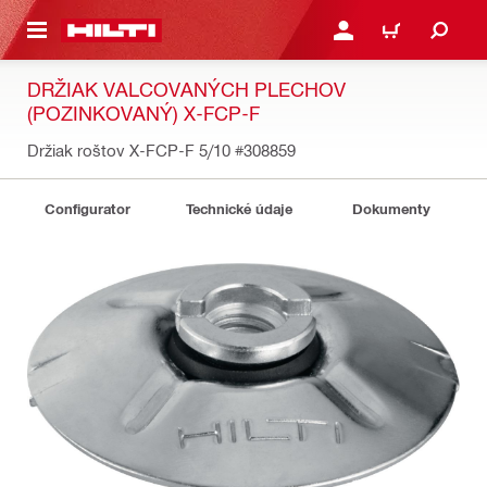
A HLAVNÝ OBSAH
PRIHLÁSIŤ ALEBO ZARE
KOŠÍK
DRŽIAK VALCOVANÝCH PLECHOV
(POZINKOVANÝ) X-FCP-F
Držiak roštov X-FCP-F 5/10
#308859
Configurator
Technické údaje
Dokumenty