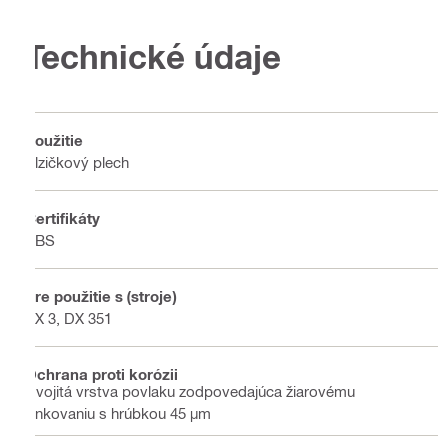
Technické údaje
Použitie
Slzičkový plech
Certifikáty
ABS
Pre použitie s (stroje)
BX 3, DX 351
Ochrana proti korózii
Dvojitá vrstva povlaku zodpovedajúca žiarovému
zinkovaniu s hrúbkou 45 µm