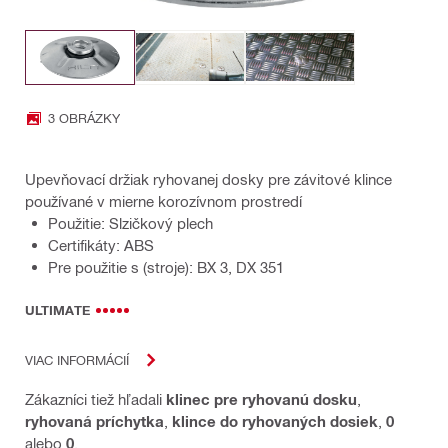
3 OBRÁZKY
Upevňovací držiak ryhovanej dosky pre závitové klince
používané v mierne korozívnom prostredí
Použitie: Slzičkový plech
Certifikáty: ABS
Pre použitie s (stroje): BX 3, DX 351
ULTIMATE
VIAC INFORMÁCIÍ
Zákazníci tiež hľadali
klinec pre ryhovanú dosku
,
ryhovaná príchytka
,
klince do ryhovaných dosiek
,
0
alebo
0
.