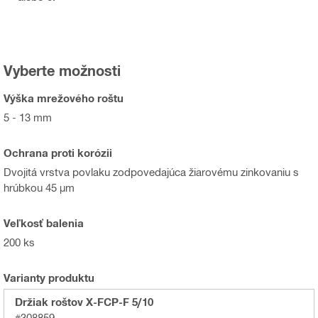
Vyberte možnosti
Výška mrežového roštu
5 - 13 mm
Ochrana proti korózii
Dvojitá vrstva povlaku zodpovedajúca žiarovému zinkovaniu s
hrúbkou 45 µm
Veľkosť balenia
200 ks
Varianty produktu
Držiak roštov X-FCP-F 5/10
#308859