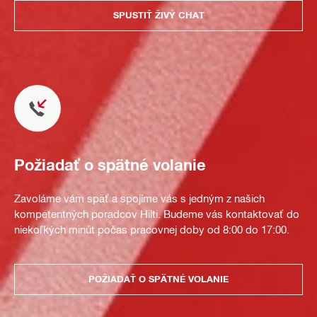
SPUSTIŤ ŽIVÝ CHAT
Požiadať o spätné volanie
Zavoláme vám späť a spojíme vás s jedným z našich
kompetentných poradcov Hilti. Budeme vás kontaktovať do
niekoľkých minút počas pracovnej doby od 8:00 do 17:00.
POŽIADAŤ O SPÄTNÉ VOLANIE