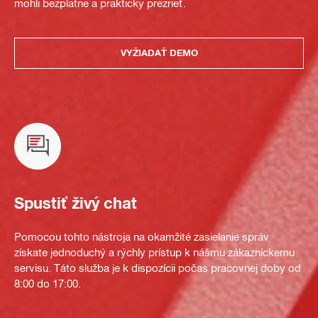
mohli bezplatne a prakticky prezrieť.
VYŽIADAŤ DEMO
Spustiť živý chat
Pomocou tohto nástroja na okamžité zasielanie správ
získate jednoduchý a rýchly prístup k nášmu zákazníckemu
servisu. Táto služba je k dispozícii počas pracovnej doby od
8:00 do 17:00.