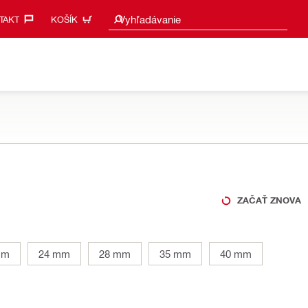
Vyhľadať návrhy
Vyhľadávanie
AKT‎
KOŠÍK
ZAČAŤ ZNOVA
mm
24 mm
28 mm
35 mm
40 mm