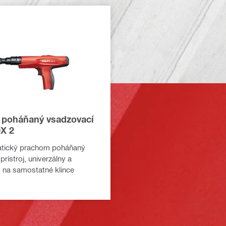
poháňaný vsadzovací
DX 2
tický prachom poháňaný
rístroj, univerzálny a
 na samostatné klince