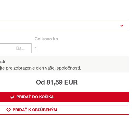
Celkovo
ks
Balení
1
sti
jte
pre zobrazenie cien vašej spoločnosti.
Od 81,59 EUR
PRIDAŤ DO KOŠÍKA
PRIDAŤ K OBĽÚBENÝM