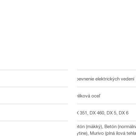
Upevnenie elektrických vedení
Uhlíková oceľ
DX 351, DX 460, DX 5, DX 6
Betón (mäkký), Betón (normálna
krytine), Murivo (plná ílová teh