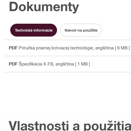
Dokumenty
Technické informácie
Návod na použitie
PDF
Príručka priamej kotviacej technológie
, angličtina
[ 6 MB ]
PDF
Špecifikácia X-FB
, angličtina
[ 1 MB ]
Vlastnosti a použiti