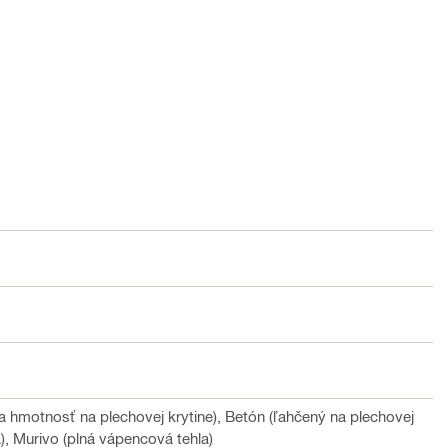
 hmotnosť na plechovej krytine), Betón (ľahčený na plechovej
la), Murivo (plná vápencová tehla)