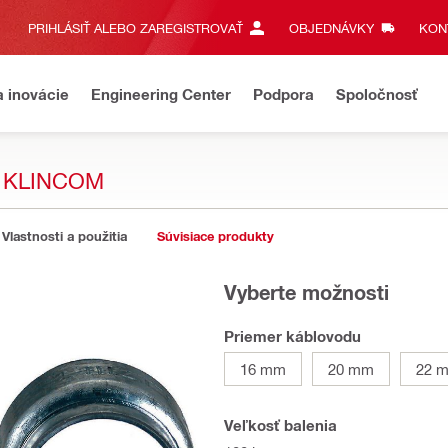
PRIHLÁSIŤ ALEBO ZAREGISTROVAŤ
OBJEDNÁVKY
KONT
a inovácie
Engineering Center
Podpora
Spoločnosť
S KLINCOM
Vlastnosti a použitia
Súvisiace produkty
Vyberte možnosti
Priemer káblovodu
16 mm
20 mm
22 
Veľkosť balenia