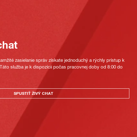
chat
mžité zasielanie správ získate jednoduchý a rýchly prístup k
áto služba je k dispozícii počas pracovnej doby od 8:00 do
SPUSTIŤ ŽIVÝ CHAT