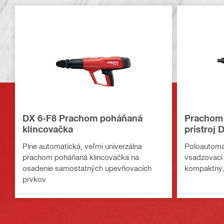
DX 6-F8 Prachom poháňaná
Prachom 
klincovačka
prístroj 
Plne automatická, veľmi univerzálna
Poloautoma
prachom poháňaná klincovačka na
vsadzovací p
osadenie samostatných upevňovacích
kompaktný,
prvkov