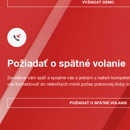
VYŽIADAŤ DEMO
Požiadať o spätné volanie
Zavoláme vám späť a spojíme vás s jedným z našich kompeten
vás kontaktovať do niekoľkých minút počas pracovnej doby od
POŽIADAŤ O SPÄTNÉ VOLANIE