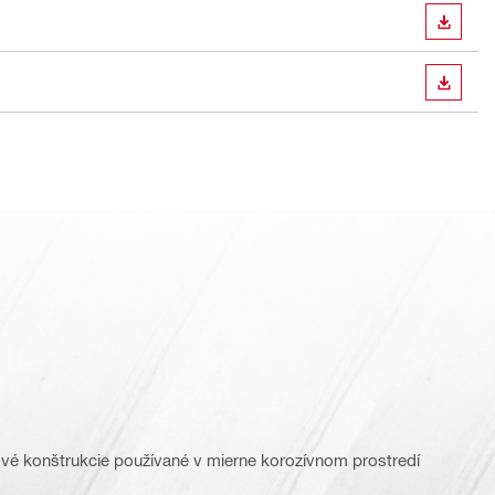
STIAH
STIAH
vé konštrukcie používané v mierne korozívnom prostredí