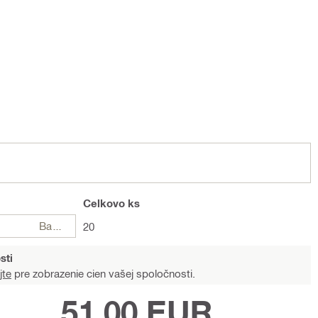
Celkovo
ks
Balení
20
sti
jte
pre zobrazenie cien vašej spoločnosti.
51,00 EUR