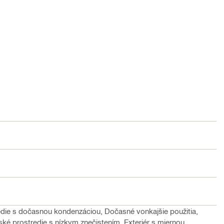
redie s dočasnou kondenzáciou, Dočasné vonkajšie použitia,
ské prostredie s nízkym znečistením, Exteriér s miernou