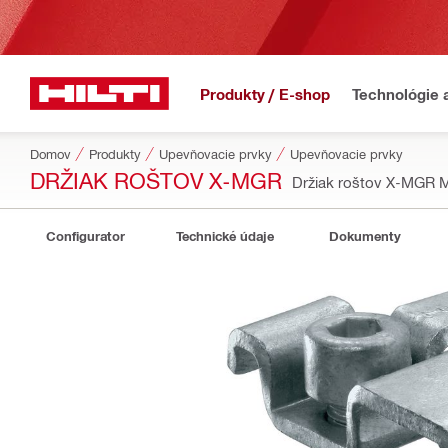
Produkty / E-shop
Technológie 
Domov
Produkty
Upevňovacie prvky
Upevňovacie prvky
DRŽIAK ROŠTOV X-MGR
Držiak roštov X-MGR
Configurator
Technické údaje
Dokumenty