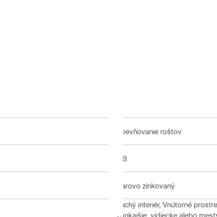
Upevňovanie roštov
ITB
Žiarovo zinkovaný
Suchý interiér, Vnútorné prost
Vonkajšie, vidiecke alebo mest