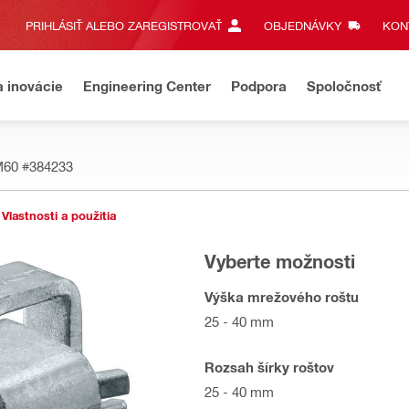
PRIHLÁSIŤ ALEBO ZAREGISTROVAŤ
OBJEDNÁVKY
KONT
a inovácie
Engineering Center
Podpora
Spoločnosť
 M60
#384233
Vlastnosti a použitia
Vyberte možnosti
Výška mrežového roštu
25 - 40 mm
Rozsah šírky roštov
25 - 40 mm