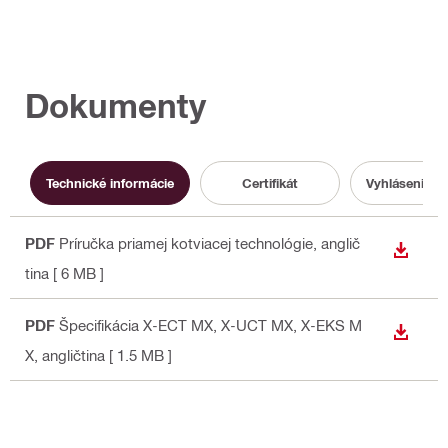
Dokumenty
Technické informácie
Certifikát
Vyhlásenie o
PDF
Príručka priamej kotviacej technológie
, anglič
STIAH
tina
[ 6 MB ]
PDF
Špecifikácia X-ECT MX, X-UCT MX, X-EKS M
STIAH
X
, angličtina
[ 1.5 MB ]