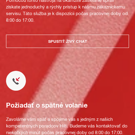
Pomocou tohto nástroja na okamžité zasielanie správ
získate jednoduchý a rýchly prístup k nášmu zákazníckemu
servisu. Táto služba je k dispozícii počas pracovnej doby od
8:00 do 17:00.
SPUSTIŤ ŽIVÝ CHAT
Požiadať o spätné volanie
Zavoláme vám späť a spojíme vás s jedným z našich
kompetentných poradcov Hilti. Budeme vás kontaktovať do
niekoľkých minút počas pracovnej doby od 8:00 do 17:00.