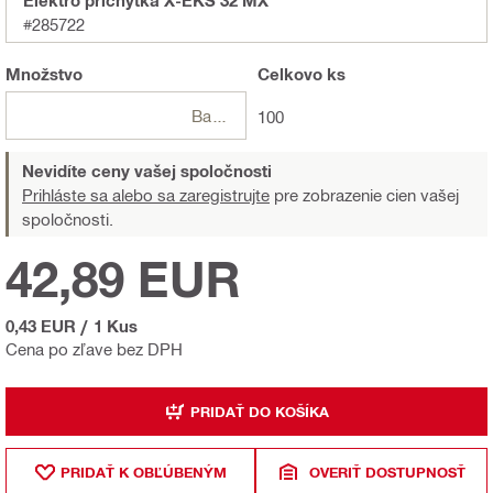
Elektro príchytka X-EKS 32 MX
#285722
Množstvo
Celkovo
ks
Balení
100
Nevidíte ceny vašej spoločnosti
Prihláste sa alebo sa zaregistrujte
pre zobrazenie cien vašej
spoločnosti.
42,89 EUR
0,43 EUR
/
1 Kus
Cena po zľave bez DPH
PRIDAŤ DO KOŠÍKA
PRIDAŤ K OBĽÚBENÝM
OVERIŤ DOSTUPNOSŤ