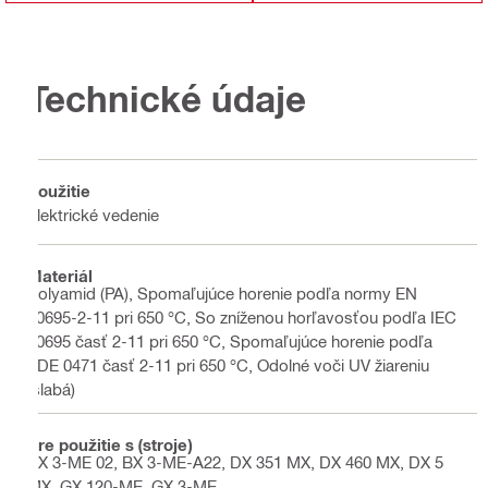
Technické údaje
Použitie
Elektrické vedenie
Materiál
Polyamid (PA), Spomaľujúce horenie podľa normy EN
60695-2-11 pri 650 °C, So zníženou horľavosťou podľa IEC
60695 časť 2-11 pri 650 °C, Spomaľujúce horenie podľa
VDE 0471 časť 2-11 pri 650 °C, Odolné voči UV žiareniu
(slabá)
Pre použitie s (stroje)
BX 3-ME 02, BX 3-ME-A22, DX 351 MX, DX 460 MX, DX 5
MX, GX 120-ME, GX 3-ME