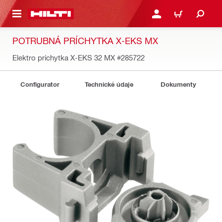
A HLAVNÝ OBSAH
PRIHLÁSIŤ ALEBO ZARE
KOŠÍK
POTRUBNÁ PRÍCHYTKA X-EKS MX
Elektro príchytka X-EKS 32 MX
#285722
Configurator
Technické údaje
Dokumenty