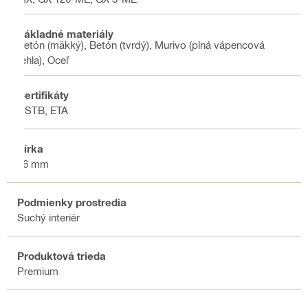
Základné materiály
Betón (mäkký), Betón (tvrdý), Murivo (plná vápencová
tehla), Oceľ
Certifikáty
CSTB, ETA
Šírka
26 mm
Podmienky prostredia
Suchý interiér
Produktová trieda
Premium