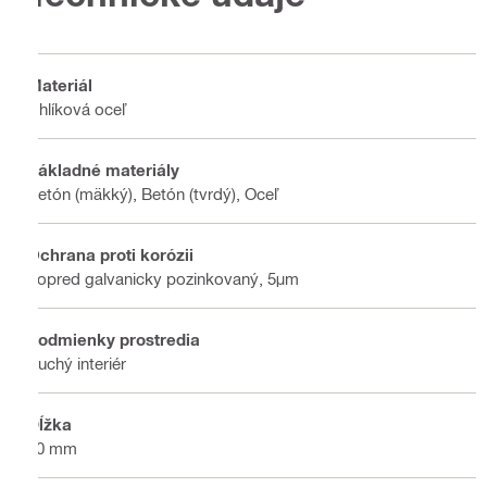
Materiál
Uhlíková oceľ
Základné materiály
Betón (mäkký), Betón (tvrdý), Oceľ
Ochrana proti korózii
Vopred galvanicky pozinkovaný, 5μm
Podmienky prostredia
Suchý interiér
Dĺžka
20 mm