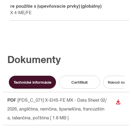
Pre použitie s (upevňovacie prvky) (globálny)
BX 4-ME/FE
Dokumenty
Technické informácie
Certifikát
Návod na ob
PDF
[PDS_C_071] X-EHS-FE MX - Data Sheet 02/
STIAH
2026
, angličtina, nemčina, španielčina, francúzštin
a, taliančina, poľština
[ 1.8 MB ]