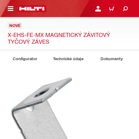
A HLAVNÝ OBSAH
PRIHLÁSIŤ ALEBO ZARE
KOŠÍK
NOVÉ
X-EHS-FE-MX MAGNETICKÝ ZÁVITOVÝ
TYČOVÝ ZÁVES
Configurator
Technické údaje
Dokumenty