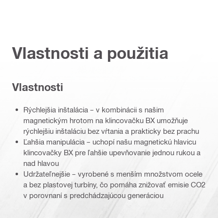
Vlastnosti a použitia
Vlastnosti
Rýchlejšia inštalácia – v kombinácii s našim
magnetickým hrotom na klincovačku BX umožňuje
rýchlejšiu inštaláciu bez vŕtania a prakticky bez prachu
Ľahšia manipulácia – uchopí našu magnetickú hlavicu
klincovačky BX pre ľahšie upevňovanie jednou rukou a
nad hlavou
Udržateľnejšie – vyrobené s menším množstvom ocele
a bez plastovej turbíny, čo pomáha znižovať emisie CO2
v porovnaní s predchádzajúcou generáciou