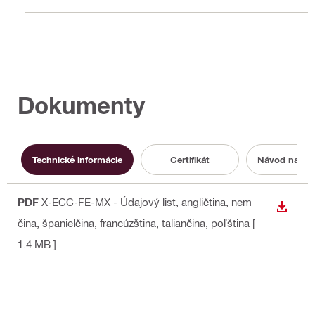
Dokumenty
Technické informácie
Certifikát
Návod na ob
PDF
X-ECC-FE-MX - Údajový list
, angličtina, nem
STIAH
čina, španielčina, francúzština, taliančina, poľština
[
1.4 MB ]