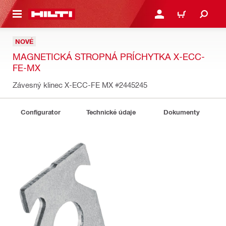
A HLAVNÝ OBSAH
PRIHLÁSIŤ ALEBO ZARE
KOŠÍK
NOVÉ
MAGNETICKÁ STROPNÁ PRÍCHYTKA X-ECC-
FE-MX
Závesný klinec X-ECC-FE MX
#2445245
Configurator
Technické údaje
Dokumenty