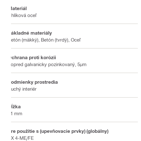
Materiál
Uhlíková oceľ
Základné materiály
Betón (mäkký), Betón (tvrdý), Oceľ
Ochrana proti korózii
Vopred galvanicky pozinkovaný, 5μm
Podmienky prostredia
Suchý interiér
Dĺžka
21 mm
Pre použitie s (upevňovacie prvky) (globálny)
BX 4-ME/FE