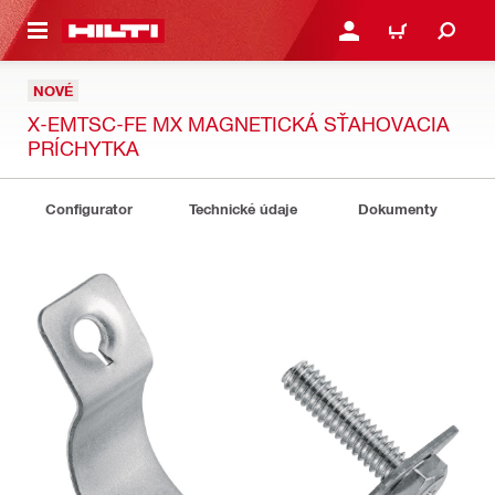
A HLAVNÝ OBSAH
PRIHLÁSIŤ ALEBO ZARE
KOŠÍK
NOVÉ
X-EMTSC-FE MX MAGNETICKÁ SŤAHOVACIA
PRÍCHYTKA
Configurator
Technické údaje
Dokumenty