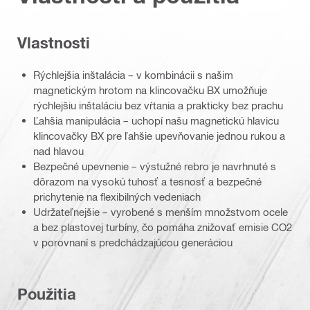
Vlastnosti
Rýchlejšia inštalácia – v kombinácii s našim
magnetickým hrotom na klincovačku BX umožňuje
rýchlejšiu inštaláciu bez vŕtania a prakticky bez prachu
Ľahšia manipulácia – uchopí našu magnetickú hlavicu
klincovačky BX pre ľahšie upevňovanie jednou rukou a
nad hlavou
Bezpečné upevnenie – výstužné rebro je navrhnuté s
dôrazom na vysokú tuhosť a tesnosť a bezpečné
prichytenie na flexibilných vedeniach
Udržateľnejšie – vyrobené s menším množstvom ocele
a bez plastovej turbíny, čo pomáha znižovať emisie CO2
v porovnaní s predchádzajúcou generáciou
Použitia