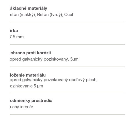
Základné materiály
Betón (mäkký), Betón (tvrdý), Oceľ
Šírka
17.5 mm
Ochrana proti korózii
Vopred galvanicky pozinkovaný, 5μm
Zloženie materiálu
Vopred galvanicky pozinkovaný oceľový plech,
Pozinkovanie 5 µm
Podmienky prostredia
Suchý interiér