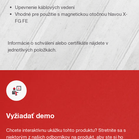
Upevnenie káblových vedení
Vhodné pre použitie s magnetickou otočnou hlavou X-
FG FE
Informácie o schválení alebo certifikáte nájdete v
jednotlivých položkách.
Vyžiadať demo
Chcete interaktívnu ukážku tohto produktu? Stretnite sa s
niektorým z našich odborníkov na produkt, aby ste si ho