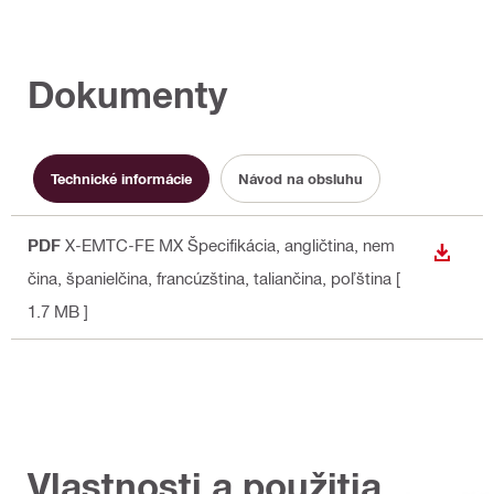
Dokumenty
Technické informácie
Návod na obsluhu
PDF
X-EMTC-FE MX Špecifikácia
, angličtina, nem
STIAH
čina, španielčina, francúzština, taliančina, poľština
[
1.7 MB ]
Vlastnosti a použitia