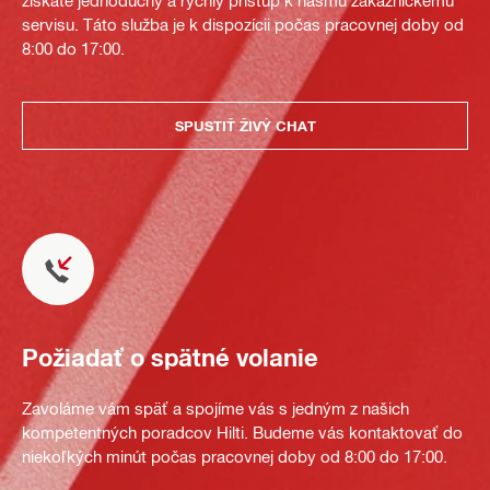
získate jednoduchý a rýchly prístup k nášmu zákazníckemu
servisu. Táto služba je k dispozícii počas pracovnej doby od
8:00 do 17:00.
SPUSTIŤ ŽIVÝ CHAT
Požiadať o spätné volanie
Zavoláme vám späť a spojíme vás s jedným z našich
kompetentných poradcov Hilti. Budeme vás kontaktovať do
niekoľkých minút počas pracovnej doby od 8:00 do 17:00.