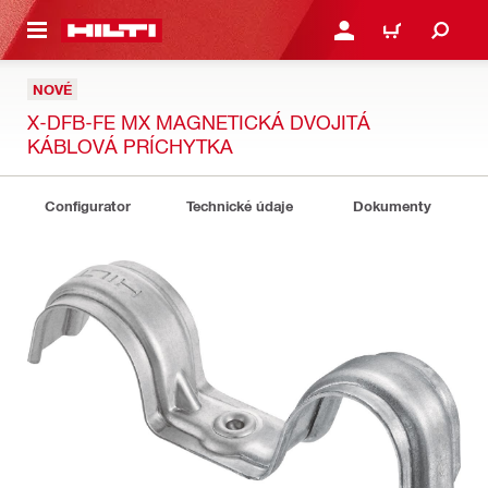
A HLAVNÝ OBSAH
PRIHLÁSIŤ ALEBO ZARE
KOŠÍK
NOVÉ
X-DFB-FE MX MAGNETICKÁ DVOJITÁ
KÁBLOVÁ PRÍCHYTKA
Configurator
Technické údaje
Dokumenty