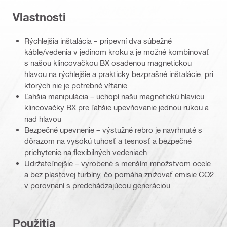
Vlastnosti
Rýchlejšia inštalácia – pripevní dva súbežné
káble/vedenia v jedinom kroku a je možné kombinovať
s našou klincovačkou BX osadenou magnetickou
hlavou na rýchlejšie a prakticky bezprašné inštalácie, pri
ktorých nie je potrebné vŕtanie
Ľahšia manipulácia – uchopí našu magnetickú hlavicu
klincovačky BX pre ľahšie upevňovanie jednou rukou a
nad hlavou
Bezpečné upevnenie – výstužné rebro je navrhnuté s
dôrazom na vysokú tuhosť a tesnosť a bezpečné
prichytenie na flexibilných vedeniach
Udržateľnejšie – vyrobené s menším množstvom ocele
a bez plastovej turbíny, čo pomáha znižovať emisie CO2
v porovnaní s predchádzajúcou generáciou
Použitia