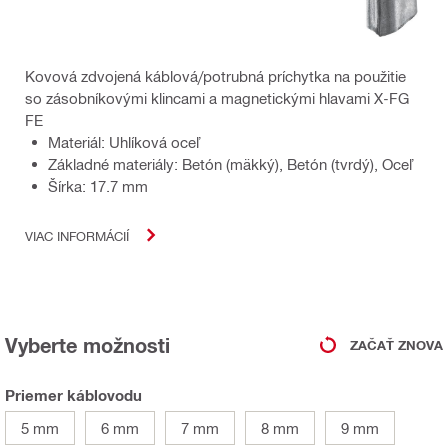
Kovová zdvojená káblová/potrubná príchytka na použitie
so zásobníkovými klincami a magnetickými hlavami X-FG
FE
Materiál: Uhlíková oceľ
Základné materiály: Betón (mäkký), Betón (tvrdý), Oceľ
Šírka: 17.7 mm
VIAC INFORMÁCIÍ
Vyberte možnosti
ZAČAŤ ZNOVA
Priemer káblovodu
5 mm
6 mm
7 mm
8 mm
9 mm