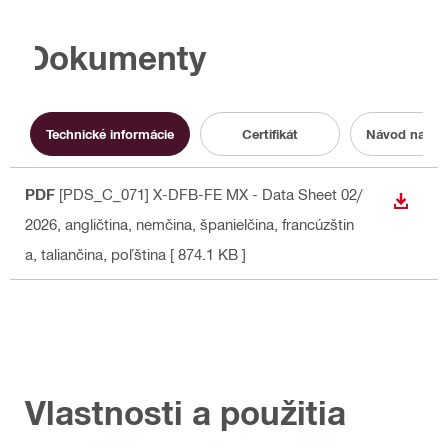
Dokumenty
Technické informácie
Certifikát
Návod na ob
PDF
[PDS_C_071] X-DFB-FE MX - Data Sheet 02/
STIAH
2026
, angličtina, nemčina, španielčina, francúzštin
a, taliančina, poľština
[ 874.1 KB ]
Vlastnosti a použitia