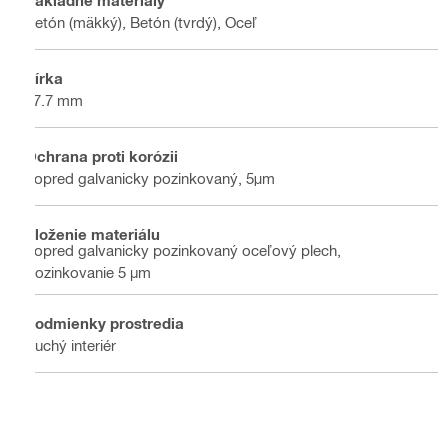
Betón (mäkký), Betón (tvrdý), Oceľ
Šírka
17.7 mm
Ochrana proti korózii
Vopred galvanicky pozinkovaný, 5μm
Zloženie materiálu
Vopred galvanicky pozinkovaný oceľový plech,
Pozinkovanie 5 µm
Podmienky prostredia
Suchý interiér