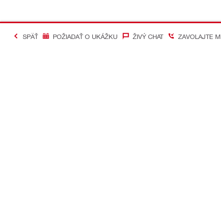
SPÄŤ
POŽIADAŤ O UKÁŽKU
ŽIVÝ CHAT
ZAVOLAJTE M
#Making Constructi
Kontakt
Mobilné apl
KONTAKTUJTE NÁS
Google Play
Nájsť predajňu Hilti
App Store