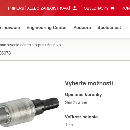
PRIHLÁSIŤ ALEBO ZAREGISTROVAŤ
OBJEDNÁVKY
KONT
a inovácie
Engineering Center
Podpora
Spoločnosť
sadzovacie nástroje a príslušenstvo
86978
Vyberte možnosti
Upínanie korunky
Šesťhranné
Veľkosť balenia
1 ks