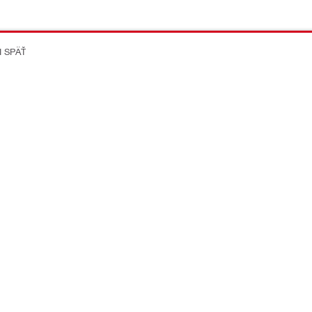
I SPÄŤ
on Better
ikácie
Spoločnost
Kariéra v Hilti
Viac o Hilti Group