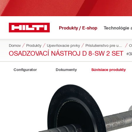
Produkty / E-shop
Technológie 
Domov
Produkty
Upevňovacie prvky
Príslušenstvo pre upevňovacie prvky
O
OSADZOVACÍ NÁSTROJ D 8-SW 2 SET
#3
Configurator
Dokumenty
Súvisiace produkty