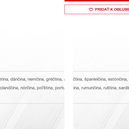
PRIDAŤ K OBĽÚB
ština, dánčina, nemčina, gréčtina, angličtina, španielčina, estónčina,
 holandčina, nórčina, poľština, portugalčina, rumunčina, ruština, sardí