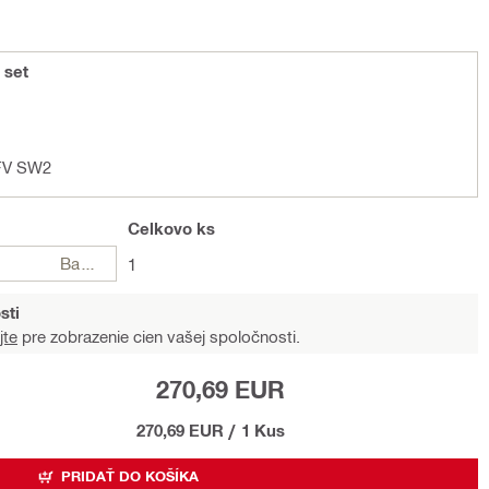
 set
-FV SW2
Celkovo
ks
Balení
1
sti
jte
pre zobrazenie cien vašej spoločnosti.
270,69 EUR
270,69 EUR
/
1 Kus
PRIDAŤ DO KOŠÍKA