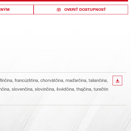
ENÝM
OVERIŤ DOSTUPNOSŤ
 fínčina, francúzština, chorvátčina, maďarčina, taliančina,
STIAH
nčina, slovenčina, slovinčina, švédčina, thajčina, turečtin