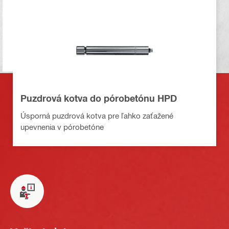
Puzdrová kotva do pórobetónu HPD
Úsporná puzdrová kotva pre ľahko zaťažené
upevnenia v pórobetóne