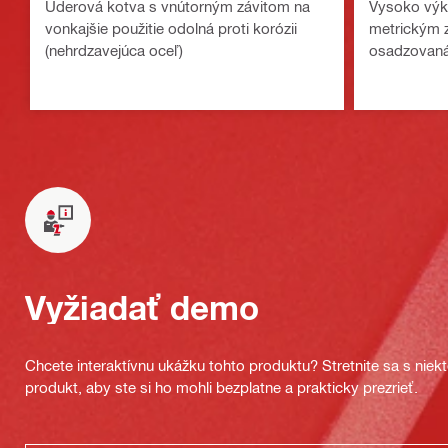
Úderová kotva s vnútorným závitom na
Vysoko výk
vonkajšie použitie odolná proti korózii
metrickým z
(nehrdzavejúca oceľ)
osadzovaná 
Vyžiadať demo
Chcete interaktívnu ukážku tohto produktu? Stretnite sa s nie
produkt, aby ste si ho mohli bezplatne a prakticky prezrieť.