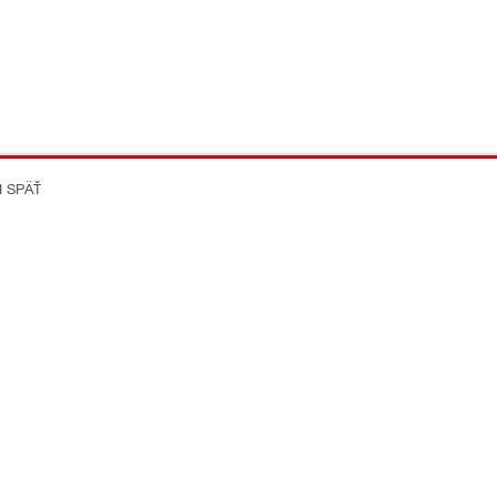
I SPÄŤ
on Better
ikácie
Spoločnost