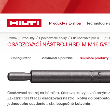
Produkty / E-shop
Technológie 
Domov
Produkty
Upevňovacie prvky
Príslušenstvo pre upevňovacie prvky
O
OSADZOVACÍ NÁSTROJ HSD-M M16 5/8"
Configurator
Vlastnosti a použitia
Súvisiace produkty
Osadzovací nástroj na inštaláciu úderovej kotvy s vnútorným 
Zákazníci tiež hľadali
osadzovací nástroj
,
kotva do pórobet
jednoduché osadenie
alebo
bezpečné kotvenie
.