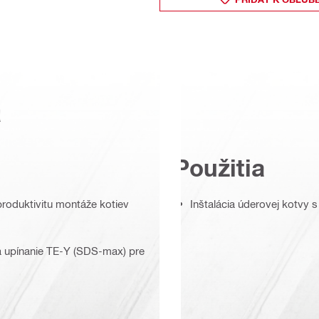
a
Použitia
roduktivitu montáže kotiev
Inštalácia úderovej kotvy 
 upínanie TE-Y (SDS-max) pre