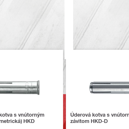
kotva s vnútorným
Úderová kotva s vnúto
(metrická) HKD
závitom HKD-D