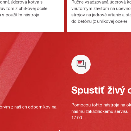
onná úderová kotva s
Ručne vsadzovaná úderová ko
ávitom z uhlíkovej ocele
vnútorným závitom na upevňo
s použitím nástroja
strojov na jadrové vŕtanie a st
do betónu (z uhlíkovej ocele)
Spustiť živý 
Pomocou tohto nástroja na oka
ktorým z našich odborníkov na
nášmu zákazníckemu servisu. T
17:00.