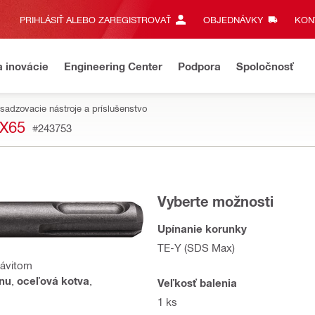
PRIHLÁSIŤ ALEBO ZAREGISTROVAŤ
OBJEDNÁVKY
KONT
a inovácie
Engineering Center
Podpora
Spoločnosť
sadzovacie nástroje a príslušenstvo
X65
#243753
Vyberte možnosti
Upínanie korunky
TE-Y (SDS Max)
závitom
ónu
,
oceľová kotva
,
Veľkosť balenia
1 ks