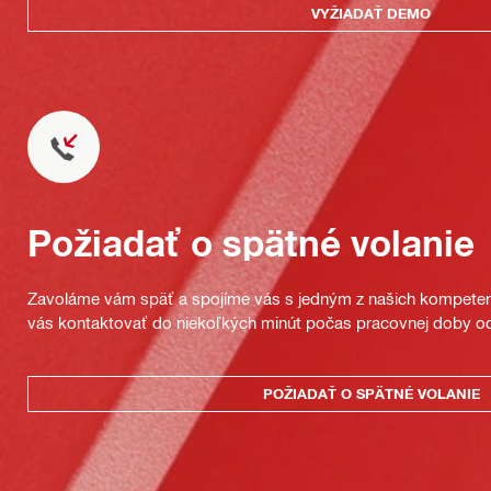
VYŽIADAŤ DEMO
Požiadať o spätné volanie
Zavoláme vám späť a spojíme vás s jedným z našich kompeten
vás kontaktovať do niekoľkých minút počas pracovnej doby od
POŽIADAŤ O SPÄTNÉ VOLANIE