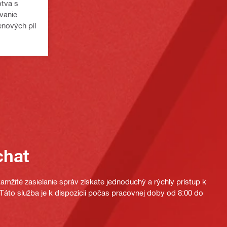
tva s
vanie
enových píl
chat
mžité zasielanie správ získate jednoduchý a rýchly prístup k
áto služba je k dispozícii počas pracovnej doby od 8:00 do