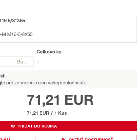
16 5/8"X65
D-M M16-5/8X65
Celkovo
ks
Balení
1
sti
jte
pre zobrazenie cien vašej spoločnosti.
71,21 EUR
71,21 EUR
/
1 Kus
PRIDAŤ DO KOŠÍKA
ENÝM
OVERIŤ DOSTUPNOSŤ