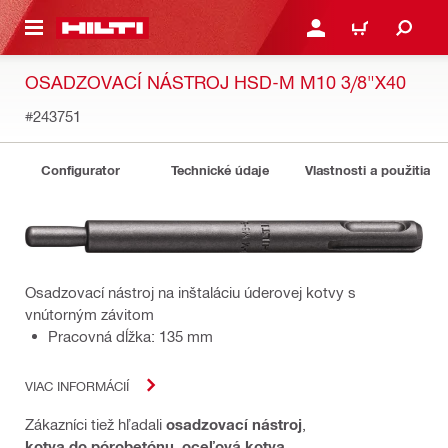
A HLAVNÝ OBSAH
PRIHLÁSIŤ ALEBO ZARE
KOŠÍK
OSADZOVACÍ NÁSTROJ HSD-M M10 3/8"X40
#243751
Configurator
Technické údaje
Vlastnosti a použitia
Osadzovací nástroj na inštaláciu úderovej kotvy s
vnútorným závitom
Pracovná dĺžka: 135 mm
VIAC INFORMÁCIÍ
Zákazníci tiež hľadali
osadzovací nástroj
,
kotva do pórobetónu
,
oceľová kotva
,