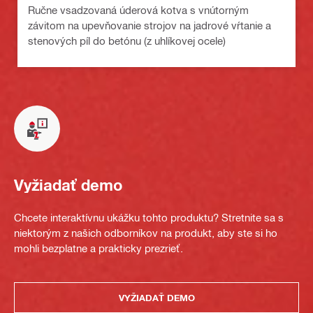
Ručne vsadzovaná úderová kotva s vnútorným
závitom na upevňovanie strojov na jadrové vŕtanie a
stenových píl do betónu (z uhlíkovej ocele)
Vyžiadať demo
Chcete interaktívnu ukážku tohto produktu? Stretnite sa s
niektorým z našich odborníkov na produkt, aby ste si ho
mohli bezplatne a prakticky prezrieť.
VYŽIADAŤ DEMO