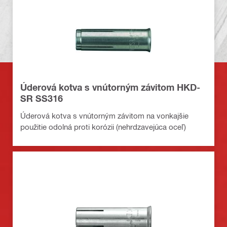
Úderová kotva s vnútorným závitom HKD-
SR SS316
Úderová kotva s vnútorným závitom na vonkajšie
použitie odolná proti korózii (nehrdzavejúca oceľ)