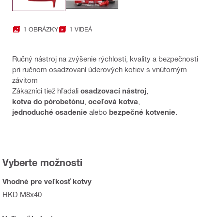
1 OBRÁZKY
1 VIDEÁ
Ručný nástroj na zvýšenie rýchlosti, kvality a bezpečnosti
pri ručnom osadzovaní úderových kotiev s vnútorným
závitom
Zákazníci tiež hľadali
osadzovací nástroj
,
kotva do pórobetónu
,
oceľová kotva
,
jednoduché osadenie
alebo
bezpečné kotvenie
.
Vyberte možnosti
Vhodné pre veľkosť kotvy
HKD M8x40