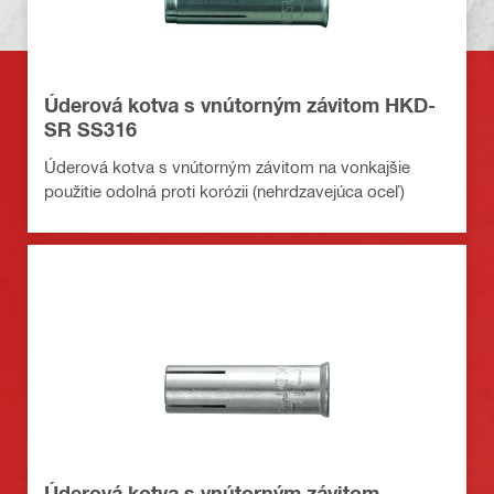
Úderová kotva s vnútorným závitom HKD-
SR SS316
Úderová kotva s vnútorným závitom na vonkajšie
použitie odolná proti korózii (nehrdzavejúca oceľ)
Úderová kotva s vnútorným závitom