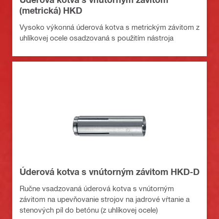
(metrická) HKD
Vysoko výkonná úderová kotva s metrickým závitom z
uhlíkovej ocele osadzovaná s použitím nástroja
Úderová kotva s vnútorným závitom HKD-D
Ručne vsadzovaná úderová kotva s vnútorným
závitom na upevňovanie strojov na jadrové vŕtanie a
stenových píl do betónu (z uhlíkovej ocele)