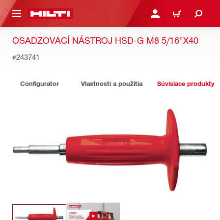
A HLAVNÝ OBSAH
PRIHLÁSIŤ ALEBO ZARE
KOŠÍK
OSADZOVACÍ NÁSTROJ HSD-G M8 5/16"X40
#243741
Configurator
Vlastnosti a použitia
Súvisiace produkty