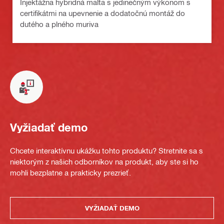
Injektážna hybridná malta s jedinečným výkonom s
certifikátmi na upevnenie a dodatočnú montáž do
dutého a plného muriva
Vyžiadať demo
Chcete interaktívnu ukážku tohto produktu? Stretnite sa s
niektorým z našich odborníkov na produkt, aby ste si ho
mohli bezplatne a prakticky prezrieť.
VYŽIADAŤ DEMO