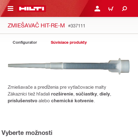
A HLAVNÝ OBSAH
PRIHLÁSIŤ ALEBO ZARE
KOŠÍK
ZMIEŠAVAČ HIT-RE-M
#337111
Configurator
Súvisiace produkty
Zmiešavače a predĺženia pre vytlačovacie malty
Zákazníci tiež hľadali
rozšírenie
,
súčiastky
,
diely
,
príslušenstvo
alebo
chemické kotvenie
.
Vyberte možnosti