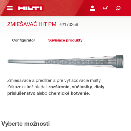
A HLAVNÝ OBSAH
PRIHLÁSIŤ ALEBO ZARE
KOŠÍK
ZMIEŠAVAČ HIT PM
#2173256
Configurator
Súvisiace produkty
Zmiešavače a predĺženia pre vytlačovacie malty
Zákazníci tiež hľadali
rozšírenie
,
súčiastky
,
diely
,
príslušenstvo
alebo
chemické kotvenie
.
Vyberte možnosti