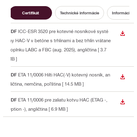
Certifikát
Technické informácie
Informácia o 
PDF
ICC-ESR 3520 pre kotevné nosníkové systé
STIAH
my HAC-V v betóne s trhlinami a bez trhlín vrátane
doplnku LABC a FBC (aug. 2025)
, angličtina
[ 3.7
MB ]
PDF
ETA 11/0006 Hilti HAC(-V) kotevný nosník
, an
STIAH
gličtina, nemčina, poľština
[ 14.5 MB ]
PDF
ETA 11/0006 pre zaliatu kotvu HAC (ETAG -,
STIAH
Option -)
, angličtina
[ 6.9 MB ]