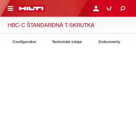
A HLAVNÝ OBSAH
PRIHLÁSIŤ ALEBO ZARE
KOŠÍK
HBC-C ŠTANDARDNÁ T-SKRUTKA
Configurator
Technické údaje
Dokumenty