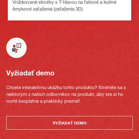
Vrúbkované skrutky s T-hlavou na ťahové a kolmé
šmykové zaťaženia (zaťaženia 3D)
Vyžiadať demo
Chcete interaktívnu ukážku tohto produktu? Stretnite sa s
niektorým z našich odborníkov na produkt, aby ste si ho
mohli bezplatne a prakticky prezrieť.
VYŽIADAŤ DEMO