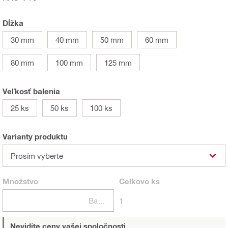
Dĺžka
30 mm
40 mm
50 mm
60 mm
80 mm
100 mm
125 mm
Veľkosť balenia
25 ks
50 ks
100 ks
Varianty produktu
Prosím vyberte
Množstvo
Celkovo
ks
Balení
1
Nevidíte ceny vašej spoločnosti