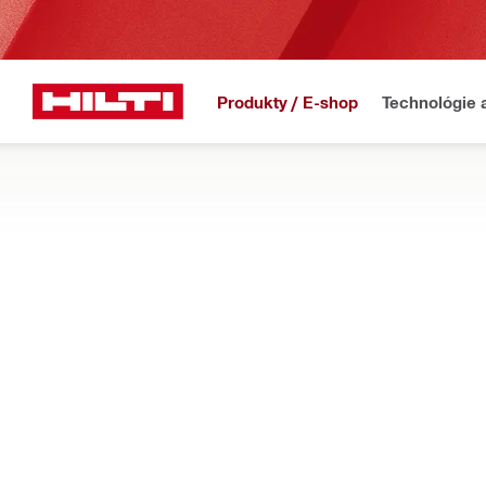
Produkty / E-shop
Technológie 
Domov
Produkty
Upevňovacie prvky
VOPRED ZABETÓNOVANÉ KOTVY
Praktické riešenie problémov pre dodávateľov TZB, vopred za
Filter
Zabetóno
Typy
Koncovky (2)