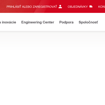
PRIHLÁSIŤ ALEBO ZAREGISTROVAŤ
OBJEDNÁVKY
KONT
a inovácie
Engineering Center
Podpora
Spoločnosť
betónované kotvy prinášajú zlepšenú rýchlosť a efektívnosť pre za
vané puzdro HCX
Certifikáty/skúšobné pr
Nie je k dispozícii
Základné materiály