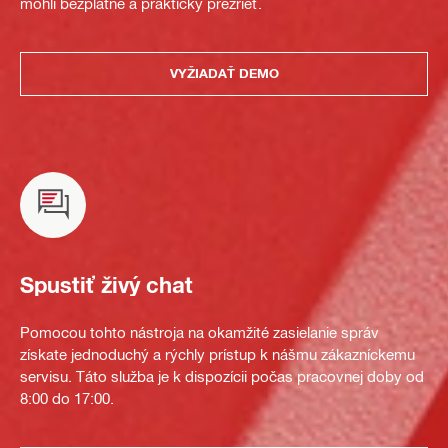
mohli bezplatne a prakticky prezrieť.
VYŽIADAŤ DEMO
Spustiť živý chat
Pomocou tohto nástroja na okamžité zasielanie správ
získate jednoduchý a rýchly prístup k nášmu zákazníckemu
servisu. Táto služba je k dispozícii počas pracovnej doby od
8:00 do 17:00.