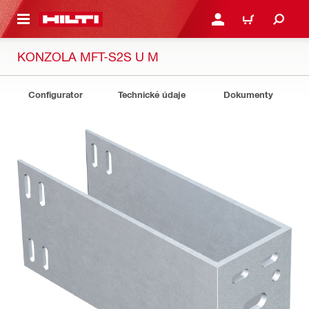
A HLAVNÝ OBSAH
PRIHLÁSIŤ ALEBO ZARE
KOŠÍK
KONZOLA MFT-S2S U M
Configurator
Technické údaje
Dokumenty