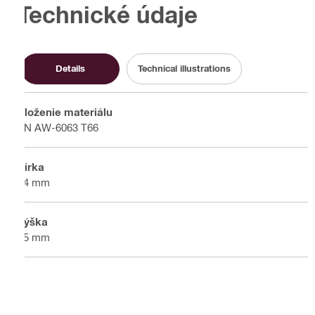
Technické údaje
Details
Technical illustrations
Zloženie materiálu
EN AW-6063 T66
Šírka
74 mm
Výška
85 mm