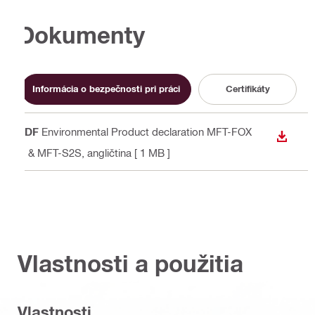
Dokumenty
Informácia o bezpečnosti pri práci
Certifikáty
PDF
Environmental Product declaration MFT-FOX
STIAH
H & MFT-S2S
, angličtina
[ 1 MB ]
Vlastnosti a použitia
Vlastnosti