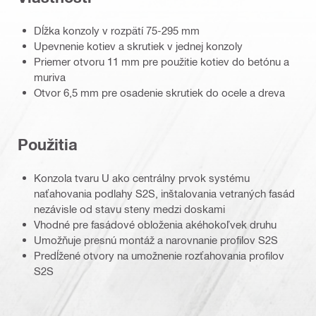
Dĺžka konzoly v rozpätí 75-295 mm
Upevnenie kotiev a skrutiek v jednej konzoly
Priemer otvoru 11 mm pre použitie kotiev do betónu a
muriva
Otvor 6,5 mm pre osadenie skrutiek do ocele a dreva
Použitia
Konzola tvaru U ako centrálny prvok systému
naťahovania podlahy S2S, inštalovania vetraných fasád
nezávisle od stavu steny medzi doskami
Vhodné pre fasádové obloženia akéhokoľvek druhu
Umožňuje presnú montáž a narovnanie profilov S2S
Predĺžené otvory na umožnenie rozťahovania profilov
S2S