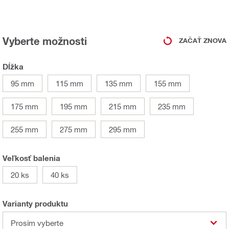
Vyberte možnosti
ZAČAŤ ZNOVA
Dĺžka
95 mm
115 mm
135 mm
155 mm
175 mm
195 mm
215 mm
235 mm
255 mm
275 mm
295 mm
Veľkosť balenia
20 ks
40 ks
Varianty produktu
Prosím vyberte