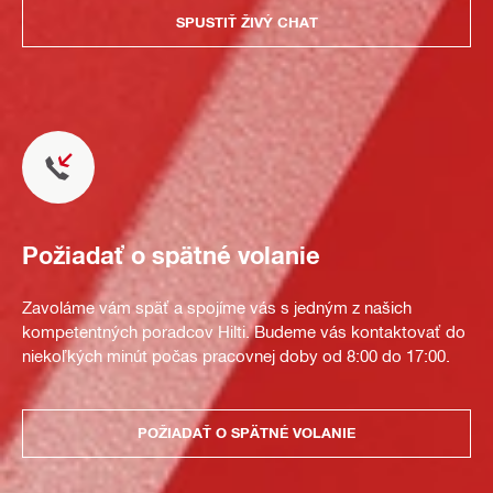
SPUSTIŤ ŽIVÝ CHAT
Požiadať o spätné volanie
Zavoláme vám späť a spojíme vás s jedným z našich
kompetentných poradcov Hilti. Budeme vás kontaktovať do
niekoľkých minút počas pracovnej doby od 8:00 do 17:00.
POŽIADAŤ O SPÄTNÉ VOLANIE