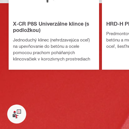
X-CR P8S Univerzálne klince (s
HRD-H Pl
podložkou)
Predmontov
Jednoduchý klinec (nehrdzavejúca oceľ)
betónu a mu
na upevňovanie do betónu a ocele
oceľ, šesťh
pomocou prachom poháňaných
klincovačiek v korozívnych prostrediach