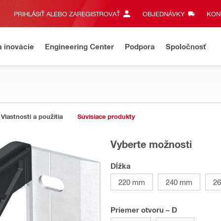
PRIHLÁSIŤ ALEBO ZAREGISTROVAŤ
OBJEDNÁVKY
KONT
a inovácie
Engineering Center
Podpora
Spoločnosť
Vlastnosti a použitia
Súvisiace produkty
Vyberte možnosti
Dĺžka
220 mm
240 mm
2
Priemer otvoru – D