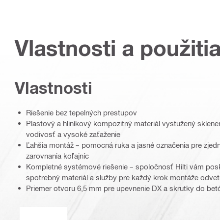
Vlastnosti a použiti
Vlastnosti
Riešenie bez tepelných prestupov
Plastový a hliníkový kompozitný materiál vystužený sklen
vodivosť a vysoké zaťaženie
Ľahšia montáž – pomocná ruka a jasné označenia pre zjed
zarovnania koľajníc
Kompletné systémové riešenie – spoločnosť Hilti vám posk
spotrebný materiál a služby pre každý krok montáže odvet
Priemer otvoru 6,5 mm pre upevnenie DX a skrutky do betó
ETA_CE_Logo_2to1 (3608215)