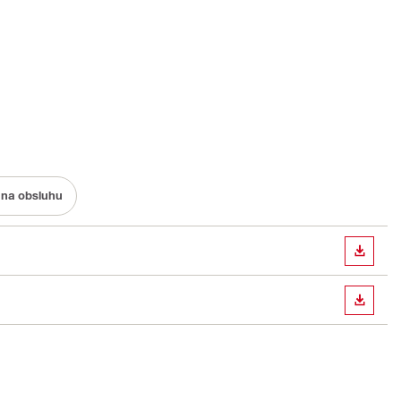
na obsluhu
STIAH
STIAH