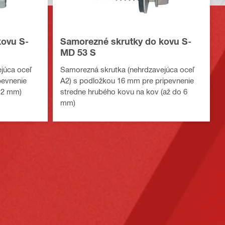
kovu S-
Samorezné skrutky do kovu S-
MD 53 S
júca oceľ
Samorezná skrutka (nehrdzavejúca oceľ
pevnenie
A2) s podložkou 16 mm pre pripevnenie
 2 mm)
stredne hrubého kovu na kov (až do 6
mm)