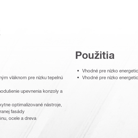
a
Použitia
Vhodné pre nízko energeti
eným vláknom pre nízku tepelnú
Vhodné pre nízko energeti
nodušenie upevnenia konzoly a
ytne optimalizované nástroje,
ranej fasády
nu, ocele a dreva