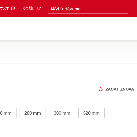
Vyhľadať návrhy
Vyhľadávanie
AKT‎
KOŠÍK
ZAČAŤ ZNOVA
60 mm
280 mm
300 mm
320 mm