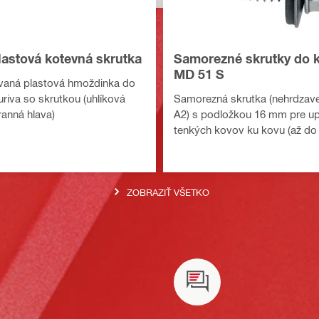
astová kotevná skrutka
Samorezné skrutky do 
MD 51 S
aná plastová hmoždinka do
riva so skrutkou (uhlíková
Samorezná skrutka (nehrdzave
ranná hlava)
A2) s podložkou 16 mm pre u
tenkých kovov ku kovu (až do
ZOBRAZIŤ VŠETKO