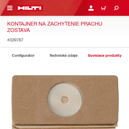
A HLAVNÝ OBSAH
PRIHLÁSIŤ ALEBO ZARE
KOŠÍK
KONTAJNER NA ZACHYTENIE PRACHU
ZOSTAVA
#339787
Configurator
Technické údaje
Súvisiace produkty