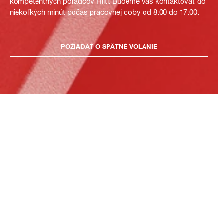
kompetentných poradcov Hilti. Budeme vás kontaktovať do
niekoľkých minút počas pracovnej doby od 8:00 do 17:00.
POŽIADAŤ O SPÄTNÉ VOLANIE