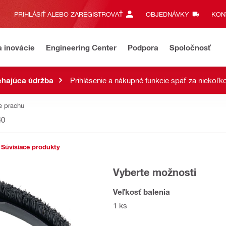
PRIHLÁSIŤ ALEBO ZAREGISTROVAŤ
OBJEDNÁVKY
KONT
a inovácie
Engineering Center
Podpora
Spoločnosť
ehajúca údržba
Prihlásenie a nákupné funkcie späť za niekoľk
e prachu
40
Súvisiace produkty
Vyberte možnosti
Veľkosť balenia
1 ks