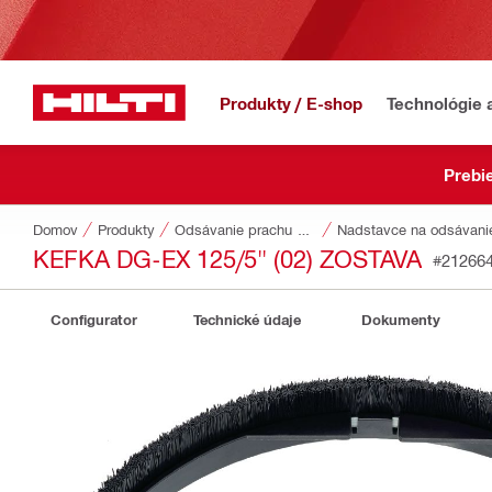
Produkty / E-shop
Technológie 
Prebi
Domov
Produkty
Odsávanie prachu a prívod vody
Nadstavce na odsávani
KEFKA DG-EX 125/5" (02) ZOSTAVA
#21266
Configurator
Technické údaje
Dokumenty