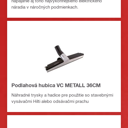
napájanie aj toho najvýkonnejšieho elektrického
náradia v náročných podmienkach.
Podlahová hubica VC METALL 36CM
Náhradné trysky a hadice pre použitie so stavebnými
vysávačmi Hilti alebo odsávačmi prachu