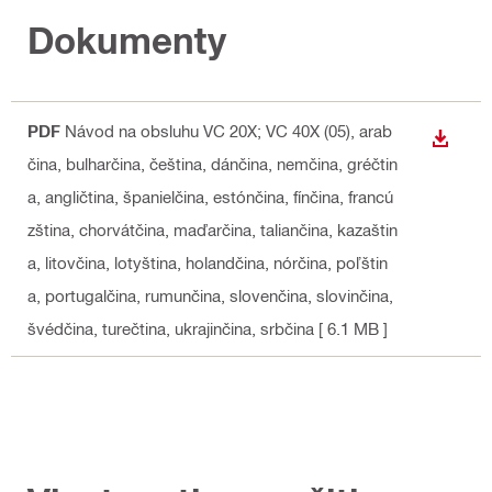
Dokumenty
PDF
Návod na obsluhu VC 20X; VC 40X (05)
, arab
STIAH
čina, bulharčina, čeština, dánčina, nemčina, gréčtin
a, angličtina, španielčina, estónčina, fínčina, francú
zština, chorvátčina, maďarčina, taliančina, kazaštin
a, litovčina, lotyština, holandčina, nórčina, poľštin
a, portugalčina, rumunčina, slovenčina, slovinčina,
švédčina, turečtina, ukrajinčina, srbčina
[ 6.1 MB ]