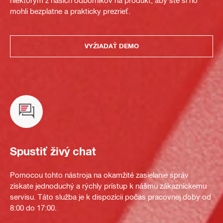
mohli bezplatne a prakticky prezrieť.
VYŽIADAŤ DEMO
Spustiť živý chat
Pomocou tohto nástroja na okamžité zasielanie správ
získate jednoduchý a rýchly prístup k nášmu zákazníckemu
servisu. Táto služba je k dispozícii počas pracovnej doby od
8:00 do 17:00.