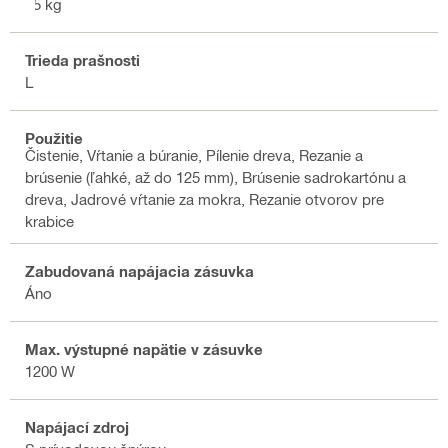
15 kg
Trieda prašnosti
L
Použitie
Čistenie, Vŕtanie a búranie, Pílenie dreva, Rezanie a
brúsenie (ľahké, až do 125 mm), Brúsenie sadrokartónu a
dreva, Jadrové vŕtanie za mokra, Rezanie otvorov pre
krabice
Zabudovaná napájacia zásuvka
Áno
Max. výstupné napätie v zásuvke
1200 W
Napájací zdroj