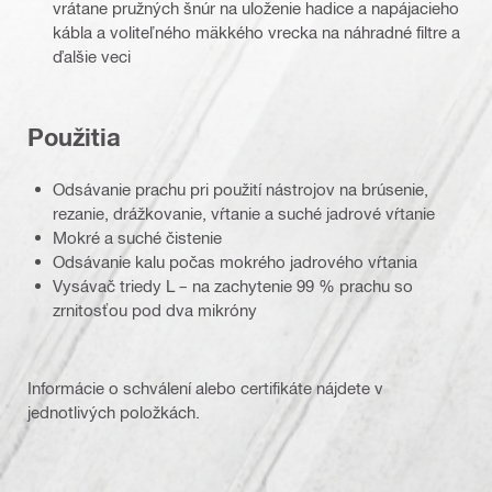
vrátane pružných šnúr na uloženie hadice a napájacieho
kábla a voliteľného mäkkého vrecka na náhradné filtre a
ďalšie veci
Použitia
Odsávanie prachu pri použití nástrojov na brúsenie,
rezanie, drážkovanie, vŕtanie a suché jadrové vŕtanie
Mokré a suché čistenie
Odsávanie kalu počas mokrého jadrového vŕtania
Vysávač triedy L – na zachytenie 99 % prachu so
zrnitosťou pod dva mikróny
Informácie o schválení alebo certifikáte nájdete v
jednotlivých položkách.