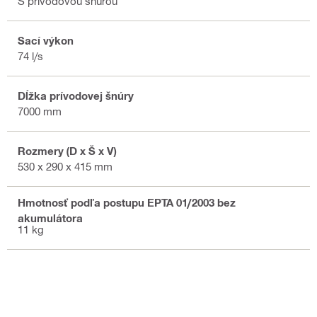
S prívodovou šnúrou
Sací výkon
74 l/s
Dĺžka prívodovej šnúry
7000 mm
Rozmery (D x Š x V)
530 x 290 x 415 mm
Hmotnosť podľa postupu EPTA 01/2003 bez
akumulátora
11 kg