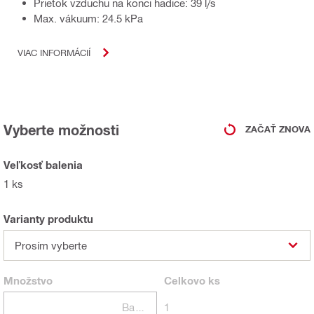
Prietok vzduchu na konci hadice: 39 l/s
Max. vákuum: 24.5 kPa
VIAC INFORMÁCIÍ
Vyberte možnosti
ZAČAŤ ZNOVA
Veľkosť balenia
1 ks
Varianty produktu
Prosím vyberte
Množstvo
Celkovo
ks
Balení
1