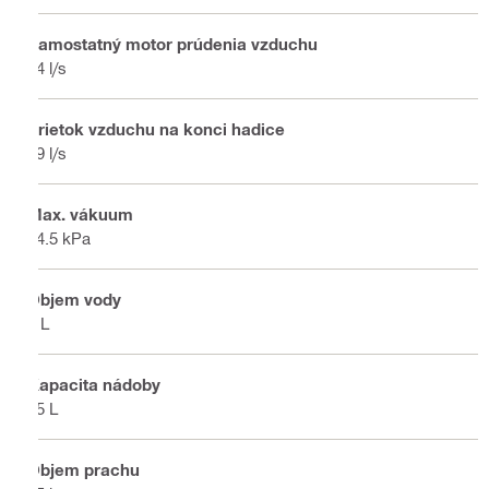
Samostatný motor prúdenia vzduchu
74 l/s
Prietok vzduchu na konci hadice
39 l/s
Max. vákuum
24.5 kPa
Objem vody
9 L
Kapacita nádoby
15 L
Objem prachu