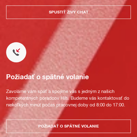
SPUSTIŤ ŽIVÝ CHAT
Požiadať o spätné volanie
Zavoláme vám späť a spojíme vás s jedným z našich
kompetentných poradcov Hilti. Budeme vás kontaktovať do
niekoľkých minút počas pracovnej doby od 8:00 do 17:00.
POŽIADAŤ O SPÄTNÉ VOLANIE