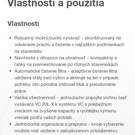
Vlastnosti a použitia
Vlastnosti
Robustný mokrý/suchý vysávač – skonštruovaný na
odsávanie prachu a čistenie v najťažších podmienkach
na stavenisku
Navrhnuté s dôrazom na obratnosť – kompaktný a
ľahký na premiestňovanie po rôznych staveniskách
Automatické čistenie filtra – adaptívne čistenie filtra
udržiava stály sací výkon a aktivuje sa len v prípade
potreby, čím pomáha znižovať hluk a prerušovanie
práce
Väčšia všestrannosť – jednoducho pripojíte vrchnú časť
vysávača VC 20L-X k systému VC s priebežným
vreckom na zvýšenie kapacity a rýchlejšiu výmenu
vreciek podľa vašich potrieb
Jednoduchá organizácia a preprava – svoje vybavenie
možete mať uložené v zabudovanom príslušenstvu