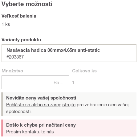
Vyberte možnosti
Veľkosť balenia
1 ks
Varianty produktu
Nasávacia hadica 36mmx4.65m anti-static
#203867
Množstvo
Celkovo
ks
Balení
1
Nevidíte ceny vašej spoločnosti
Prihláste sa alebo sa zaregistrujte
pre zobrazenie cien vašej
spoločnosti.
Došlo k chybe pri načítaní ceny
Prosím kontaktujte nás