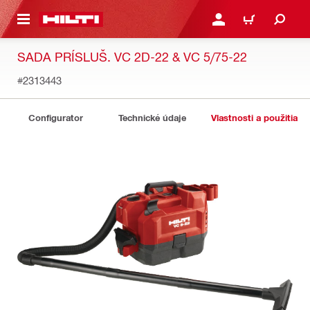
A HLAVNÝ OBSAH
PRIHLÁSIŤ ALEBO ZARE
KOŠÍK
SADA PRÍSLUŠ. VC 2D-22 & VC 5/75-22
#2313443
Configurator
Technické údaje
Vlastnosti a použitia