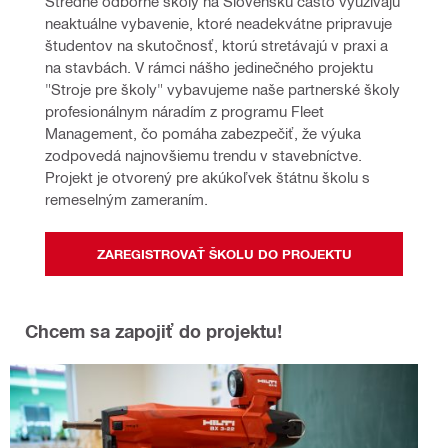
Stredné odborné školy na Slovensku často využívajú 
neaktuálne vybavenie, ktoré neadekvátne pripravuje 
študentov na skutočnosť, ktorú stretávajú v praxi a 
na stavbách. V rámci nášho jedinečného projektu 
"Stroje pre školy" vybavujeme naše partnerské školy 
profesionálnym náradím z programu Fleet 
Management, čo pomáha zabezpečiť, že výuka 
zodpovedá najnovšiemu trendu v stavebníctve. 
Projekt je otvorený pre akúkoľvek štátnu školu s 
remeselným zameraním.
ZAREGISTROVAŤ ŠKOLU DO PROJEKTU
Chcem sa zapojiť do projektu!