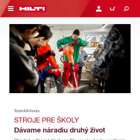
A HLAVNÝ OBSAH
PRIHLÁSIŤ ALEBO ZARE
KOŠÍK
Tools4Schools
STROJE PRE ŠKOLY
Dávame náradiu druhý život