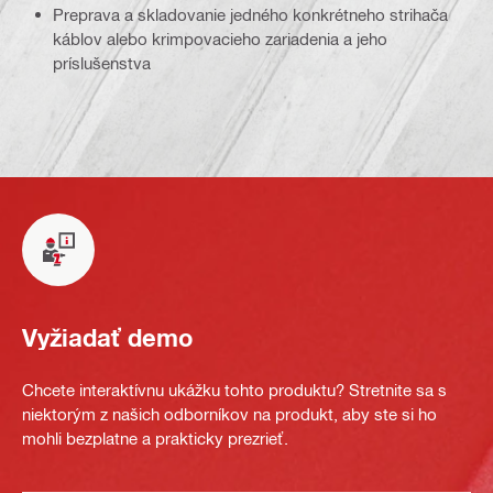
Preprava a skladovanie jedného konkrétneho strihača
káblov alebo krimpovacieho zariadenia a jeho
príslušenstva
Vyžiadať demo
Chcete interaktívnu ukážku tohto produktu? Stretnite sa s
niektorým z našich odborníkov na produkt, aby ste si ho
mohli bezplatne a prakticky prezrieť.