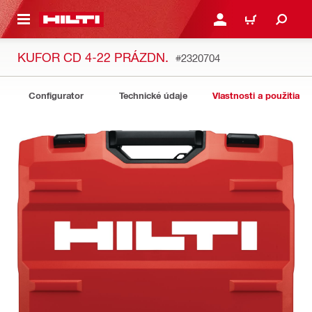
A HLAVNÝ OBSAH
PRIHLÁSIŤ ALEBO ZARE
KOŠÍK
KUFOR CD 4-22 PRÁZDN.
#2320704
Configurator
Technické údaje
Vlastnosti a použitia