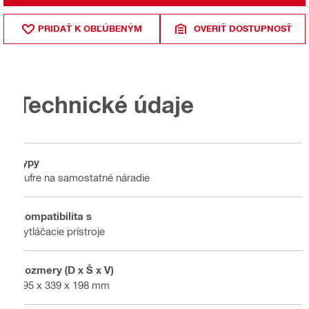
PRIDAŤ K OBĽÚBENÝM
OVERIŤ DOSTUPNOSŤ
Technické údaje
Typy
Kufre na samostatné náradie
Kompatibilita s
Vytláčacie prístroje
Rozmery (D x Š x V)
795 x 339 x 198 mm