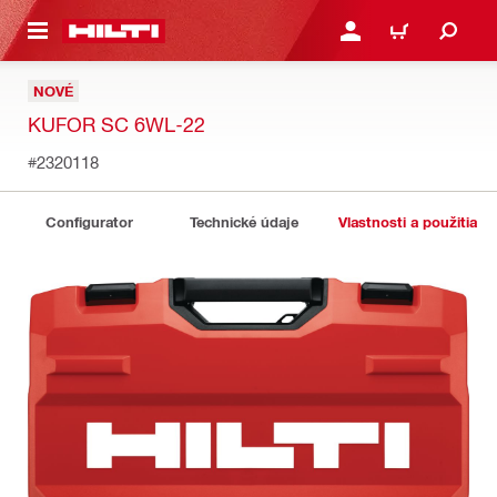
A HLAVNÝ OBSAH
PRIHLÁSIŤ ALEBO ZARE
KOŠÍK
NOVÉ
KUFOR SC 6WL-22
#2320118
Configurator
Technické údaje
Vlastnosti a použitia