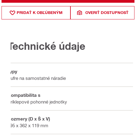
PRIDAŤ K OBĽÚBENÝM
OVERIŤ DOSTUPNOSŤ
Technické údaje
Typy
Kufre na samostatné náradie
Kompatibilita s
Príklepové pohonné jednotky
Rozmery (D x Š x V)
395 x 362 x 119 mm