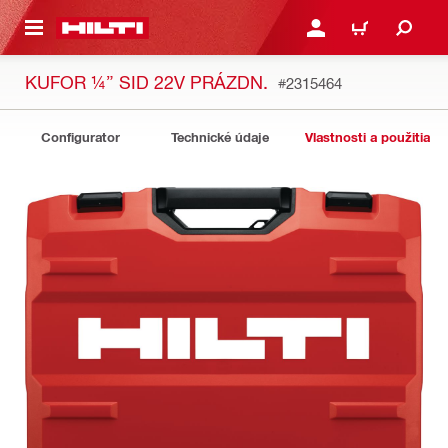
A HLAVNÝ OBSAH
PRIHLÁSIŤ ALEBO ZARE
KOŠÍK
KUFOR ¼” SID 22V PRÁZDN.
#2315464
Configurator
Technické údaje
Vlastnosti a použitia