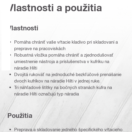
Vlastnosti a použitia
Vlastnosti
Pomáha chrániť vaše vŕtacie kladivo pri skladovaní a
preprave na pracoviskách
Robustná vložka pomáha chrániť a zjednodušovať
umiestnenie nástroja a príslušenstva v kufríku na
náradie Hilti
Dvojitá rukoväť na jednoduché bezkľúčové prenášanie
dvoch kufríkov na náradie Hilti v jednej ruke.
Tri náhľadové štítky na bočných stranách kufra na
náradie Hilti označujú typ náradia
Použitia
Preprava a skladovanie jedného špecifického vŕtacieho