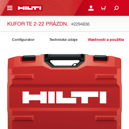
A HLAVNÝ OBSAH
PRIHLÁSIŤ ALEBO ZARE
KOŠÍK
KUFOR TE 2-22 PRÁZDN.
#2294836
Configurator
Technické údaje
Vlastnosti a použitia