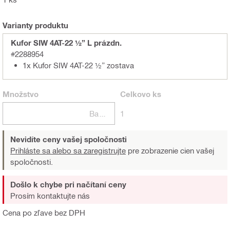
Varianty produktu
Kufor SIW 4AT-22 ½” L prázdn.
#2288954
1x Kufor SIW 4AT-22 ½” zostava
Množstvo
Celkovo
ks
Balení
1
Nevidíte ceny vašej spoločnosti
Prihláste sa alebo sa zaregistrujte
pre zobrazenie cien vašej
spoločnosti.
Došlo k chybe pri načítaní ceny
Prosím kontaktujte nás
Cena po zľave bez DPH