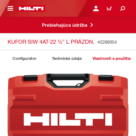
A HLAVNÝ OBSAH
PRIHLÁSIŤ ALEBO ZARE
KOŠÍK
Prebiehajúca údržba
KUFOR SIW 4AT-22 ½” L PRÁZDN.
#2288954
Configurator
Technické údaje
Vlastnosti a použitia