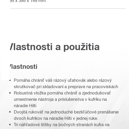
495 x 395 x 149 mm
Vlastnosti a použitia
Vlastnosti
Pomáha chrániť váš rázový uťahovák alebo rázový
skrutkovač pri skladovaní a preprave na pracoviskách
Robustná vložka pomáha chrániť a zjednodušovať
umiestnenie nástroja a príslušenstva v kufríku na
náradie Hilti
Dvojitá rukoväť na jednoduché bezkľúčové prenášanie
dvoch kufríkov na náradie Hilti v jednej ruke.
Tri náhľadové štítky na bočných stranách kufra na