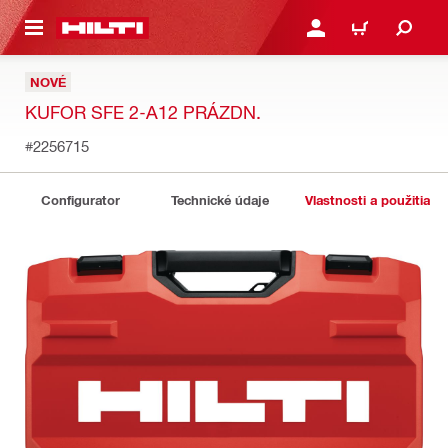
A HLAVNÝ OBSAH
PRIHLÁSIŤ ALEBO ZARE
KOŠÍK
NOVÉ
KUFOR SFE 2-A12 PRÁZDN.
#2256715
Configurator
Technické údaje
Vlastnosti a použitia