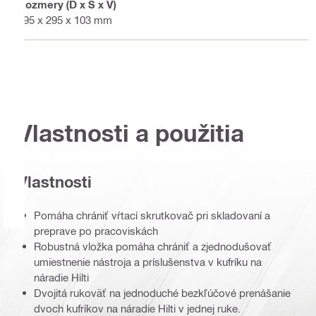
Rozmery (D x Š x V)
395 x 295 x 103 mm
Vlastnosti a použitia
Vlastnosti
Pomáha chrániť vŕtací skrutkovač pri skladovaní a
preprave po pracoviskách
Robustná vložka pomáha chrániť a zjednodušovať
umiestnenie nástroja a príslušenstva v kufríku na
náradie Hilti
Dvojitá rukoväť na jednoduché bezkľúčové prenášanie
dvoch kufríkov na náradie Hilti v jednej ruke.