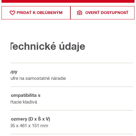
PRIDAŤ K OBĽÚBENÝM
OVERIŤ DOSTUPNOSŤ
Technické údaje
Typy
Kufre na samostatné náradie
Kompatibilita s
Vŕtacie kladivá
Rozmery (D x Š x V)
595 x 461 x 151 mm