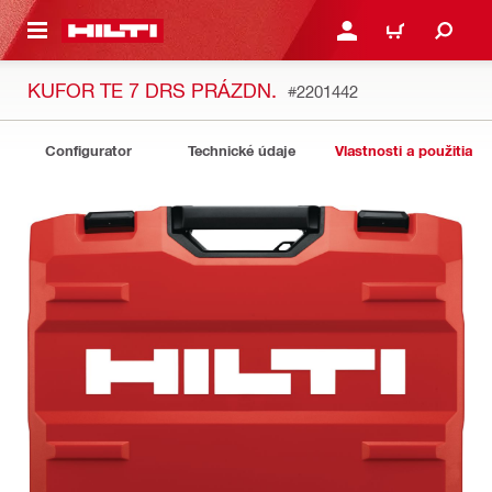
A HLAVNÝ OBSAH
PRIHLÁSIŤ ALEBO ZARE
KOŠÍK
KUFOR TE 7 DRS PRÁZDN.
#2201442
Configurator
Technické údaje
Vlastnosti a použitia