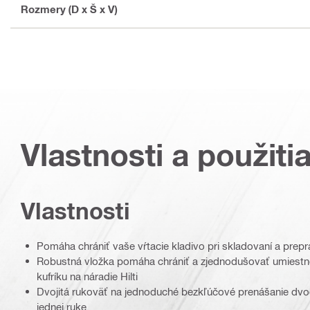
Rozmery (D x Š x V)
Vlastnosti a použiti
Vlastnosti
Pomáha chrániť vaše vŕtacie kladivo pri skladovaní a prep
Robustná vložka pomáha chrániť a zjednodušovať umiestnen
kufríku na náradie Hilti
Dvojitá rukoväť na jednoduché bezkľúčové prenášanie dvoch
jednej ruke.