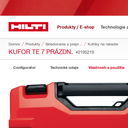
Produkty / E-shop
Technológie 
Domov
Produkty
Skladovanie a preprava náradia
Kufríky na náradie
KUFOR TE 7 PRÁZDN.
#2195219
Configurator
Technické údaje
Vlastnosti a použitia