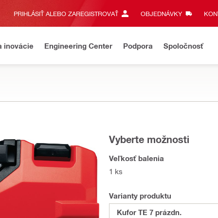
PRIHLÁSIŤ ALEBO ZAREGISTROVAŤ
OBJEDNÁVKY
KONT
a inovácie
Engineering Center
Podpora
Spoločnosť
Vyberte možnosti
Veľkosť balenia
1 ks
Varianty produktu
Kufor TE 7 prázdn.