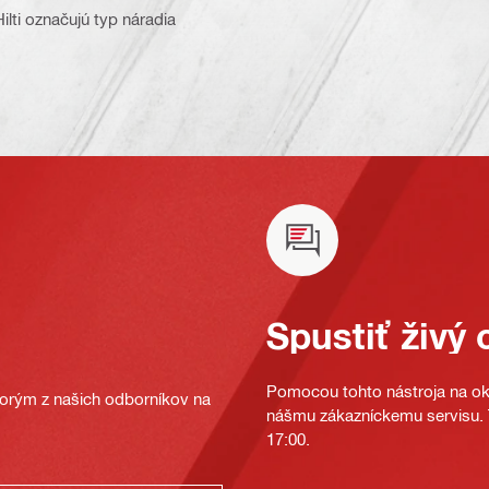
ilti označujú typ náradia
Spustiť živý 
Pomocou tohto nástroja na oka
ktorým z našich odborníkov na
nášmu zákazníckemu servisu. T
17:00.