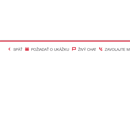
SPÄŤ
POŽIADAŤ O UKÁŽKU
ŽIVÝ CHAT
ZAVOLAJTE M
#Making Constructi
Kontakt
Mobilné apl