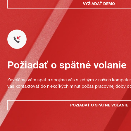
VYŽIADAŤ DEMO
Požiadať o spätné volanie
Zavoláme vám späť a spojíme vás s jedným z našich kompeten
vás kontaktovať do niekoľkých minút počas pracovnej doby od
POŽIADAŤ O SPÄTNÉ VOLANIE