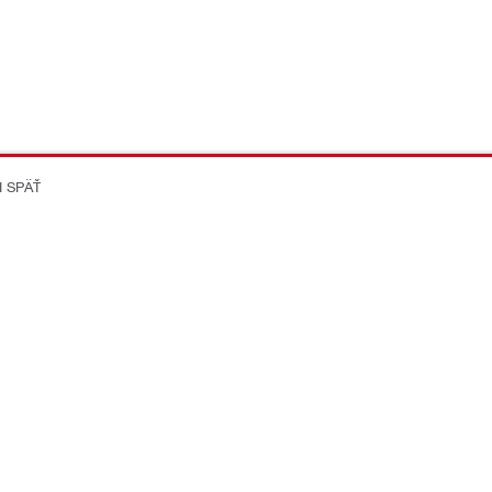
I SPÄŤ
on Better
ikácie
Spoločnost