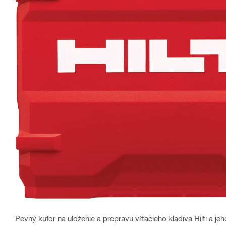
Pevný kufor na uloženie a prepravu vŕtacieho kladiva Hilti a je