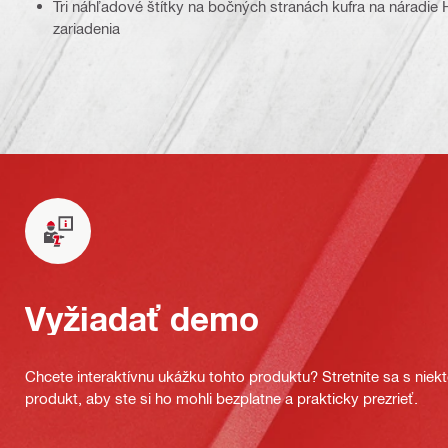
Tri náhľadové štítky na bočných stranách kufra na náradie 
zariadenia
Vyžiadať demo
Chcete interaktívnu ukážku tohto produktu? Stretnite sa s nie
produkt, aby ste si ho mohli bezplatne a prakticky prezrieť.