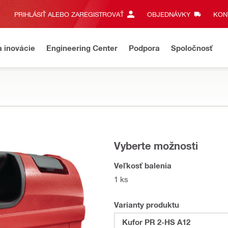
PRIHLÁSIŤ ALEBO ZAREGISTROVAŤ
OBJEDNÁVKY
KONT
a inovácie
Engineering Center
Podpora
Spoločnosť
Vyberte možnosti
Veľkosť balenia
1 ks
Varianty produktu
Kufor PR 2-HS A12