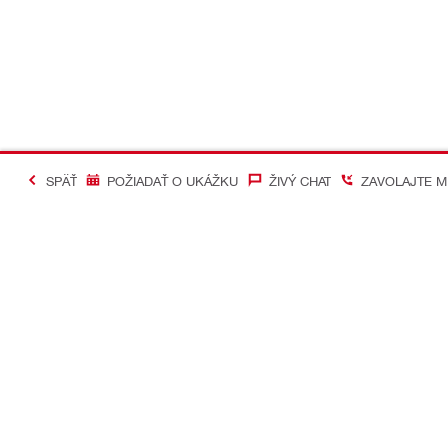
SPÄŤ
POŽIADAŤ O UKÁŽKU
ŽIVÝ CHAT
ZAVOLAJTE M
#Making Constructi
Kontakt
Mobilné apl