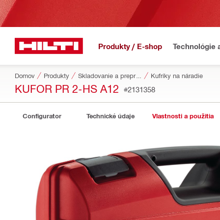
Produkty / E-shop
Technológie 
Domov
Produkty
Skladovanie a preprava náradia
Kufríky na náradie
KUFOR PR 2-HS A12
#2131358
Configurator
Technické údaje
Vlastnosti a použitia