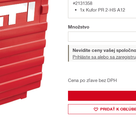
#2131358
1x Kufor PR 2-HS A12
Množstvo
Nevidíte ceny vašej spoločno
Prihláste sa alebo sa zaregistru
Cena po zľave bez DPH
PRIDAŤ K OBĽÚB