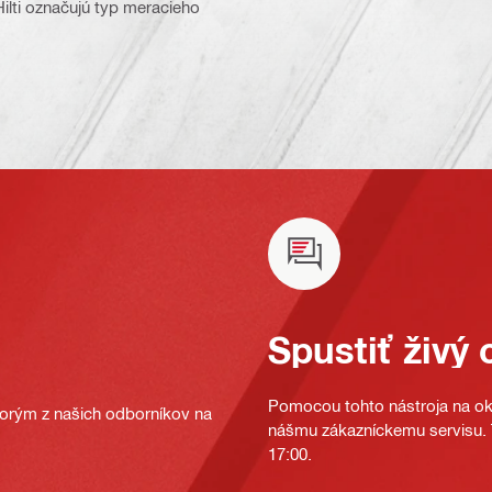
Hilti označujú typ meracieho
Spustiť živý 
Pomocou tohto nástroja na oka
ktorým z našich odborníkov na
nášmu zákazníckemu servisu. T
17:00.