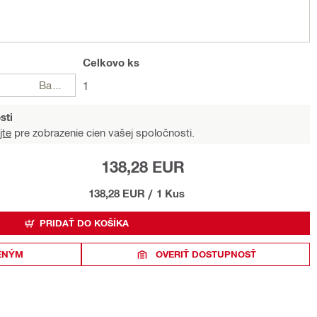
Celkovo
ks
Balení
1
sti
jte
pre zobrazenie cien vašej spoločnosti.
138,28 EUR
138,28 EUR
/
1 Kus
PRIDAŤ DO KOŠÍKA
ENÝM
OVERIŤ DOSTUPNOSŤ