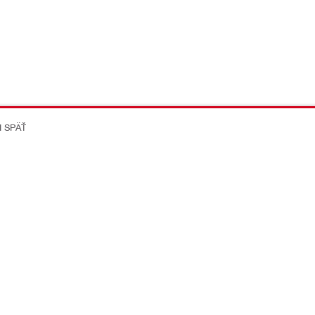
I SPÄŤ
on Better
ikácie
Spoločnost