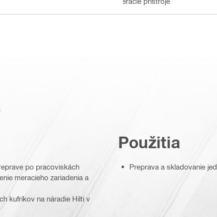
Meracie prístroje
a
Použitia
preprave po pracoviskách
Preprava a skladovanie jed
nie meracieho zariadenia a
 kufríkov na náradie Hilti v