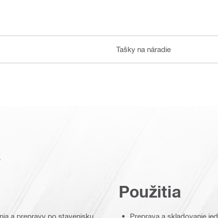
Tašky na náradie
a
Použitia
nia a prepravy po stavenisku
Preprava a skladovanie jed