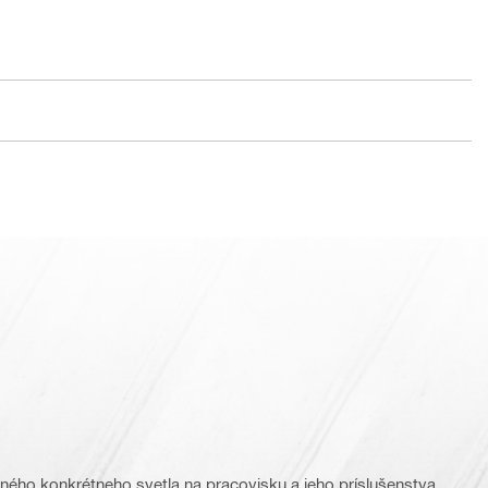
ného konkrétneho svetla na pracovisku a jeho príslušenstva