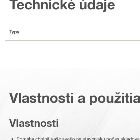
Technické údaje
Typy
Vlastnosti a použiti
Vlastnosti
Pomáha chrániť vaše svetlo na stavenisku počas skladova