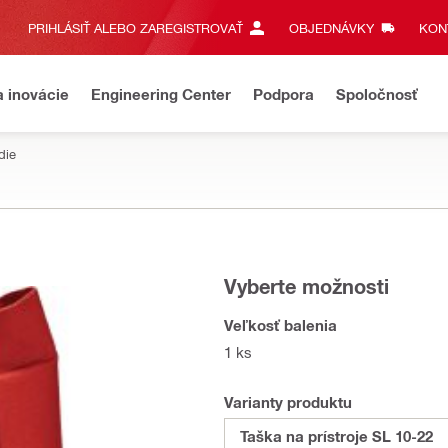
PRIHLÁSIŤ ALEBO ZAREGISTROVAŤ
OBJEDNÁVKY
KONT
a inovácie
Engineering Center
Podpora
Spoločnosť
die
Vyberte možnosti
Veľkosť balenia
1 ks
Varianty produktu
Taška na prístroje SL 10-22