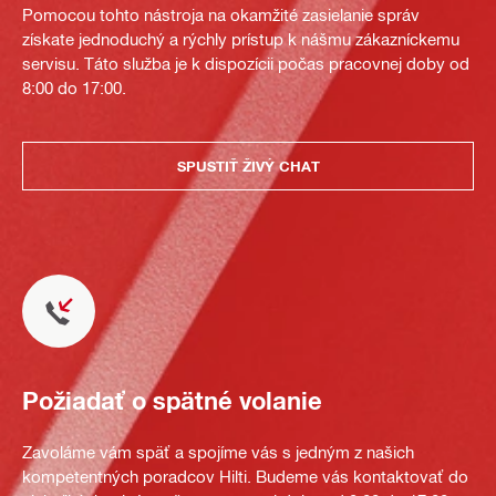
Pomocou tohto nástroja na okamžité zasielanie správ
získate jednoduchý a rýchly prístup k nášmu zákazníckemu
servisu. Táto služba je k dispozícii počas pracovnej doby od
8:00 do 17:00.
SPUSTIŤ ŽIVÝ CHAT
Požiadať o spätné volanie
Zavoláme vám späť a spojíme vás s jedným z našich
kompetentných poradcov Hilti. Budeme vás kontaktovať do