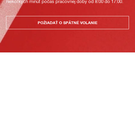
niekoľkých minút počas pracovnej doby od 8:00 do 17:00.
POŽIADAŤ O SPÄTNÉ VOLANIE