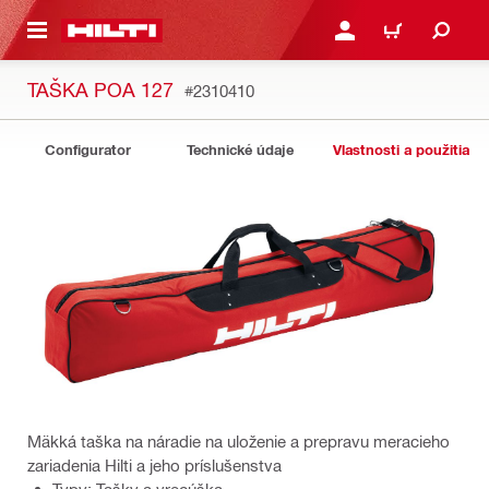
A HLAVNÝ OBSAH
PRIHLÁSIŤ ALEBO ZARE
KOŠÍK
TAŠKA POA 127
#2310410
Configurator
Technické údaje
Vlastnosti a použitia
Mäkká taška na náradie na uloženie a prepravu meracieho
zariadenia Hilti a jeho príslušenstva