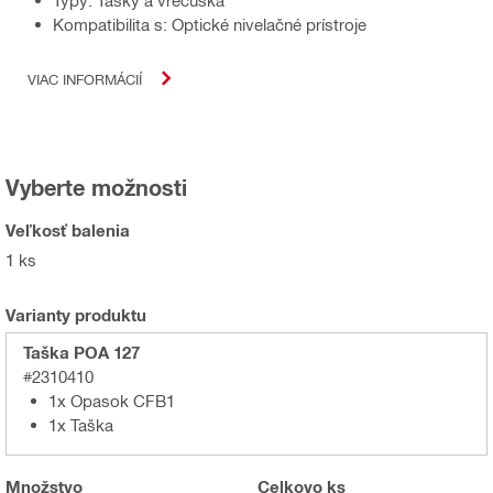
Typy: Tašky a vrecúška
Kompatibilita s: Optické nivelačné prístroje
VIAC INFORMÁCIÍ
Vyberte možnosti
Veľkosť balenia
1 ks
Varianty produktu
Taška POA 127
#2310410
1x Opasok CFB1
1x Taška
Množstvo
Celkovo
ks