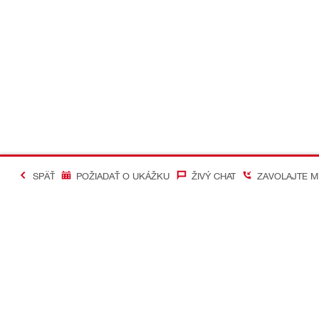
SPÄŤ
POŽIADAŤ O UKÁŽKU
ŽIVÝ CHAT
ZAVOLAJTE M
#Making Constructi