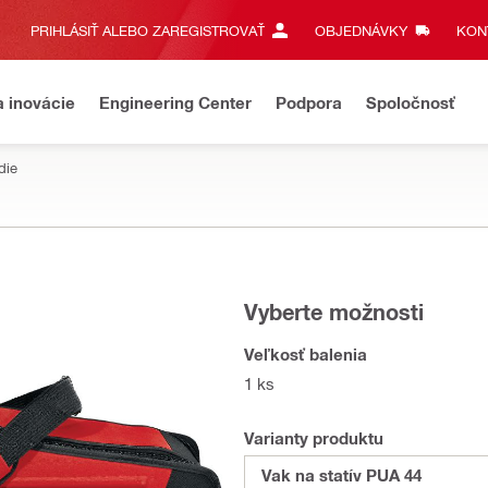
PRIHLÁSIŤ ALEBO ZAREGISTROVAŤ
OBJEDNÁVKY
KONT
a inovácie
Engineering Center
Podpora
Spoločnosť
die
Vyberte možnosti
Veľkosť balenia
1 ks
Varianty produktu
Vak na statív PUA 44