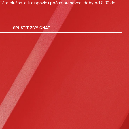
áto služba je k dispozícii počas pracovnej doby od 8:00 do
SPUSTIŤ ŽIVÝ CHAT