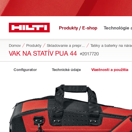
Produkty / E-shop
Technológie 
Domov
Produkty
Skladovanie a preprava náradia
Tašky a baterky na nára
VAK NA STATÍV PUA 44
#2017720
Configurator
Technické údaje
Vlastnosti a použitia