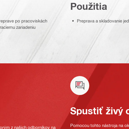
Použitia
preprave po pracoviskách
Preprava a skladovanie jed
aciemu zariadeniu
Spustiť živý 
Pomocou tohto nástroja na oka
ktorým z našich odborníkov na