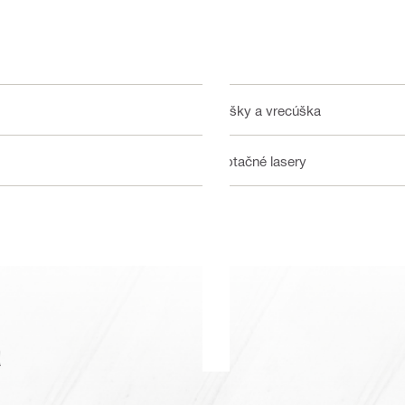
Tašky a vrecúška
Rotačné lasery
a