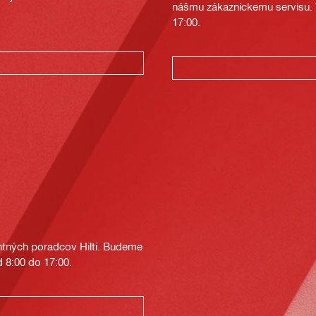
nášmu zákazníckemu servisu. T
17:00.
tných poradcov Hilti. Budeme
 8:00 do 17:00.