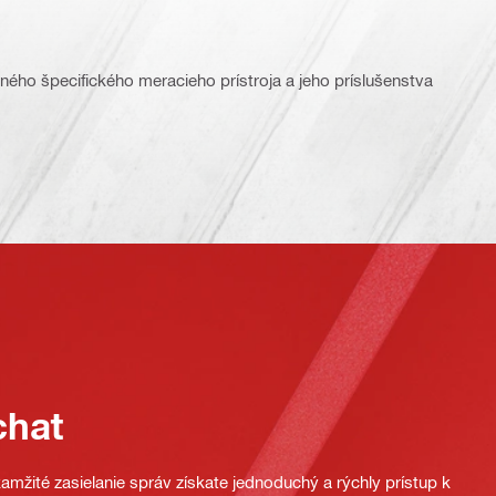
ného špecifického meracieho prístroja a jeho príslušenstva
chat
mžité zasielanie správ získate jednoduchý a rýchly prístup k