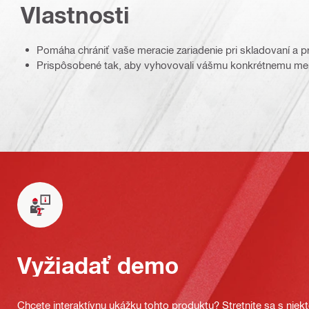
Vlastnosti
Pomáha chrániť vaše meracie zariadenie pri skladovaní a 
Prispôsobené tak, aby vyhovovali vášmu konkrétnemu mer
Vyžiadať demo
Chcete interaktívnu ukážku tohto produktu? Stretnite sa s nie