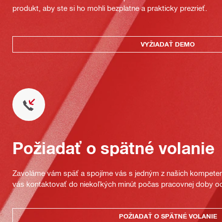
produkt, aby ste si ho mohli bezplatne a prakticky prezrieť.
VYŽIADAŤ DEMO
Požiadať o spätné volanie
Zavoláme vám späť a spojíme vás s jedným z našich kompeten
vás kontaktovať do niekoľkých minút počas pracovnej doby od
POŽIADAŤ O SPÄTNÉ VOLANIE