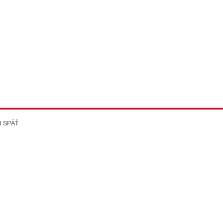
I SPÄŤ
on Better