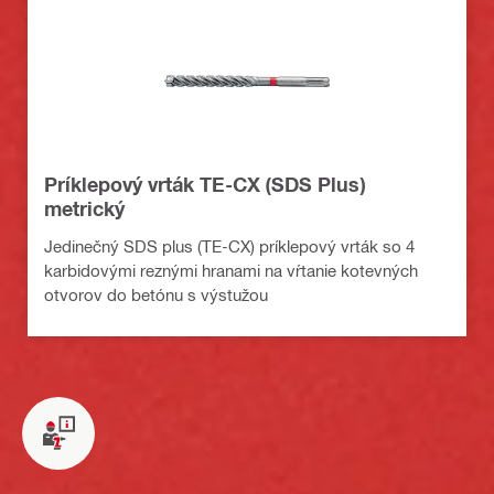
Príklepový vrták TE-CX (SDS Plus)
metrický
Jedinečný SDS plus (TE-CX) príklepový vrták so 4
karbidovými reznými hranami na vŕtanie kotevných
otvorov do betónu s výstužou