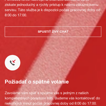
získate jednoduchý a rýchly prístup k nášmu zákazníckemu
servisu. Táto služba je k dispozícii počas pracovnej doby od
8:00 do 17:00.
SPUSTIŤ ŽIVÝ CHAT
Požiadať o spätné volanie
Zavoláme vám späť a spojíme vás s jedným z našich
kompetentných poradcov Hilti. Budeme vás kontaktovať do
niekoľkých minút počas pracovnej doby od 8:00 do 17:00.