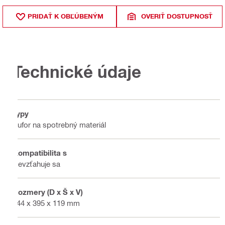
PRIDAŤ K OBĽÚBENÝM
OVERIŤ DOSTUPNOSŤ
Technické údaje
Typy
Kufor na spotrebný materiál
Kompatibilita s
Nevzťahuje sa
Rozmery (D x Š x V)
444 x 395 x 119 mm