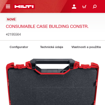
A HLAVNÝ OBSAH
PRIHLÁSIŤ ALEBO ZARE
KOŠÍK
NOVÉ
CONSUMABLE CASE BUILDING CONSTR.
#2195564
Configurator
Technické údaje
Vlastnosti a použitia