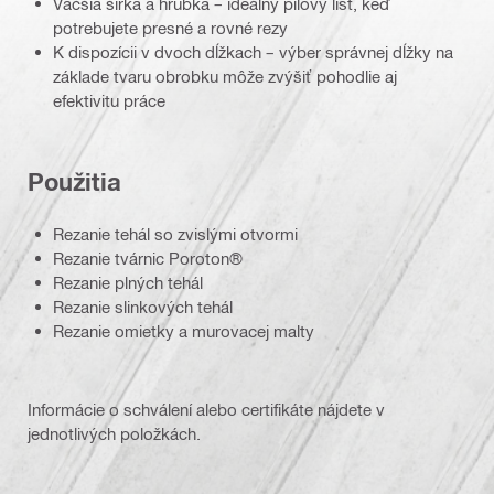
Väčšia šírka a hrúbka – ideálny pílový list, keď
potrebujete presné a rovné rezy
K dispozícii v dvoch dĺžkach – výber správnej dĺžky na
základe tvaru obrobku môže zvýšiť pohodlie aj
efektivitu práce
Použitia
Rezanie tehál so zvislými otvormi
Rezanie tvárnic Poroton®
Rezanie plných tehál
Rezanie slinkových tehál
Rezanie omietky a murovacej malty
Informácie o schválení alebo certifikáte nájdete v
jednotlivých položkách.