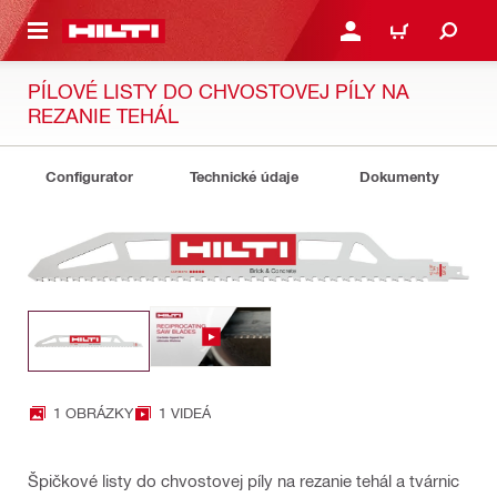
A HLAVNÝ OBSAH
PRIHLÁSIŤ ALEBO ZARE
KOŠÍK
PÍLOVÉ LISTY DO CHVOSTOVEJ PÍLY NA
REZANIE TEHÁL
Configurator
Technické údaje
Dokumenty
1 OBRÁZKY
1 VIDEÁ
Špičkové listy do chvostovej píly na rezanie tehál a tvárnic