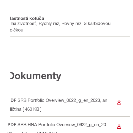
2
Vlastnosti kotúča
Dlhá životnosť, Rýchly rez, Rovný rez, S karbidovou
špičkou
Dokumenty
PDF
SRB Portfolio Overview_0622_g_en_2023
, an
STIAH
gličtina
[ 460 KB ]
PDF
SRB HNA Portfolio Overview_0622_g_en_20
STIAH