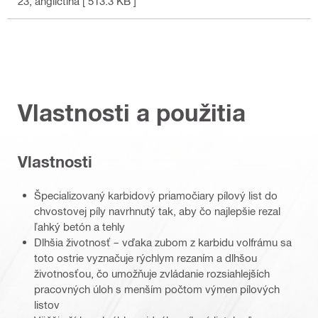
23
, angličtina
[ 513.3 KB ]
Vlastnosti a použitia
Vlastnosti
Špecializovaný karbidový priamočiary pílový list do
chvostovej píly navrhnutý tak, aby čo najlepšie rezal
ľahký betón a tehly
Dlhšia životnosť – vďaka zubom z karbidu volfrámu sa
toto ostrie vyznačuje rýchlym rezaním a dlhšou
životnosťou, čo umožňuje zvládanie rozsiahlejších
pracovných úloh s menším počtom výmen pílových
listov