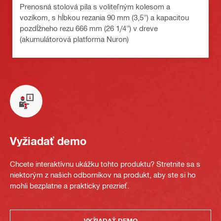
Prenosná stolová píla s voliteľným kolesom a
vozíkom, s hĺbkou rezania 90 mm (3,5") a kapacitou
pozdĺžneho rezu 666 mm (26 1/4") v dreve
(akumulátorová platforma Nuron)
Vyžiadať demo
Chcete interaktívnu ukážku tohto produktu? Stretnite sa s
niektorým z našich odborníkov na produkt, aby ste si ho
mohli bezplatne a prakticky prezrieť.
VYŽIADAŤ DEMO