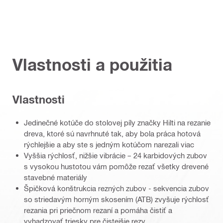
Vlastnosti a použitia
Vlastnosti
Jedinečné kotúče do stolovej píly značky Hilti na rezanie
dreva, ktoré sú navrhnuté tak, aby bola práca hotová
rýchlejšie a aby ste s jedným kotúčom narezali viac
Vyššia rýchlosť, nižšie vibrácie – 24 karbidových zubov
s vysokou hustotou vám pomôže rezať všetky drevené
stavebné materiály
Špičková konštrukcia rezných zubov - sekvencia zubov
so striedavým horným skosením (ATB) zvyšuje rýchlosť
rezania pri priečnom rezaní a pomáha čistiť a
vyhadzovať triesky pre čistejšie rezy