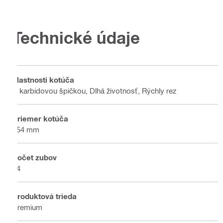
Technické údaje
Vlastnosti kotúča
S karbidovou špičkou, Dlhá životnosť, Rýchly rez
Priemer kotúča
254 mm
Počet zubov
24
Produktová trieda
Premium