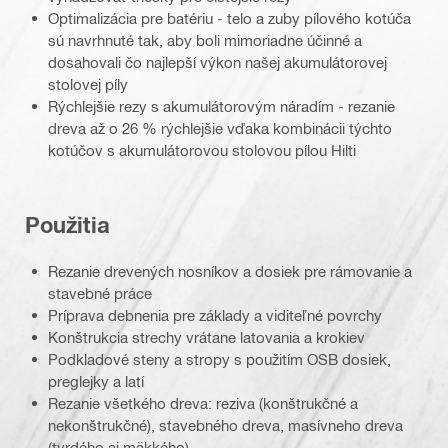
Optimalizácia pre batériu - telo a zuby pílového kotúča
sú navrhnuté tak, aby boli mimoriadne účinné a
dosahovali čo najlepší výkon našej akumulátorovej
stolovej píly
Rýchlejšie rezy s akumulátorovým náradím - rezanie
dreva až o 26 % rýchlejšie vďaka kombinácii týchto
kotúčov s akumulátorovou stolovou pílou Hilti
Použitia
Rezanie drevených nosníkov a dosiek pre rámovanie a
stavebné práce
Príprava debnenia pre základy a viditeľné povrchy
Konštrukcia strechy vrátane latovania a krokiev
Podkladové steny a stropy s použitím OSB dosiek,
preglejky a latí
Rezanie všetkého dreva: reziva (konštrukčné a
nekonštrukčné), stavebného dreva, masívneho dreva
(tvrdého aj mäkkého)