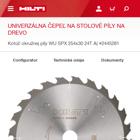
A HLAVNÝ OBSAH
PRIHLÁSIŤ ALEBO ZARE
KOŠÍK
UNIVERZÁLNA ČEPEĽ NA STOLOVÉ PÍLY NA
DREVO
Kotúč okružnej píly WU SPX 254x30 24T A(
#2445281
Configurator
Technické údaje
Dokumenty