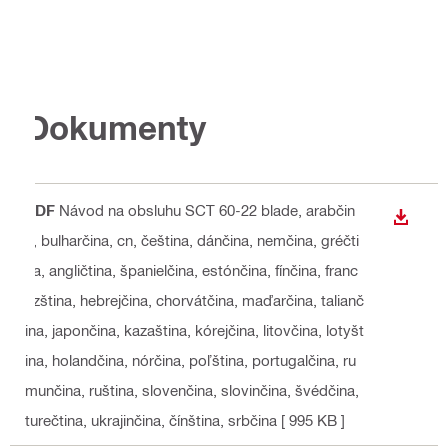
Dokumenty
PDF
Návod na obsluhu SCT 60-22 blade
, arabčin
STIAH
a, bulharčina, cn, čeština, dánčina, nemčina, gréčti
na, angličtina, španielčina, estónčina, fínčina, franc
úzština, hebrejčina, chorvátčina, maďarčina, talianč
ina, japončina, kazaština, kórejčina, litovčina, lotyšt
ina, holandčina, nórčina, poľština, portugalčina, ru
munčina, ruština, slovenčina, slovinčina, švédčina,
turečtina, ukrajinčina, čínština, srbčina
[ 995 KB ]