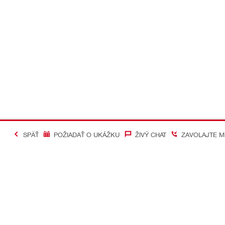
SPÄŤ
POŽIADAŤ O UKÁŽKU
ŽIVÝ CHAT
ZAVOLAJTE M
#Making Constructi