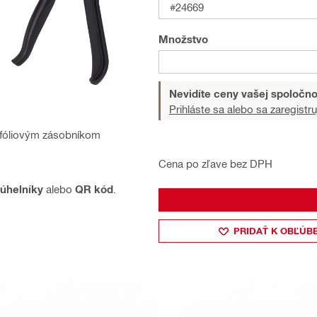
#24669
Množstvo
Nevidíte ceny vašej spoločno
Prihláste sa alebo sa zaregistru
 s fóliovým zásobníkom
Cena po zľave bez DPH
úhelníky
alebo
QR kód
.
PRIDAŤ K OBĽÚB