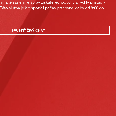
mžité zasielanie správ získate jednoduchý a rýchly prístup k
áto služba je k dispozícii počas pracovnej doby od 8:00 do
SPUSTIŤ ŽIVÝ CHAT