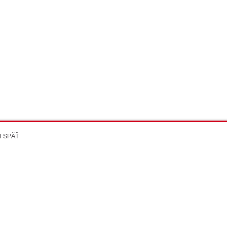
I SPÄŤ
on Better