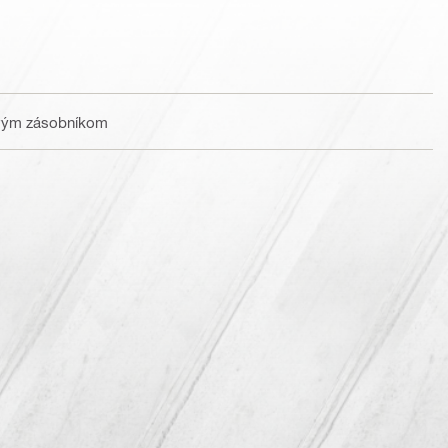
liovým zásobníkom