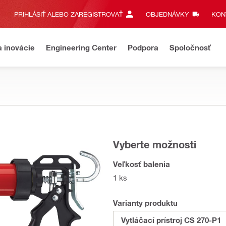
PRIHLÁSIŤ ALEBO ZAREGISTROVAŤ
OBJEDNÁVKY
KONT
a inovácie
Engineering Center
Podpora
Spoločnosť
Vyberte možnosti
Veľkosť balenia
1 ks
Varianty produktu
Vytláčací prístroj CS 270-P1