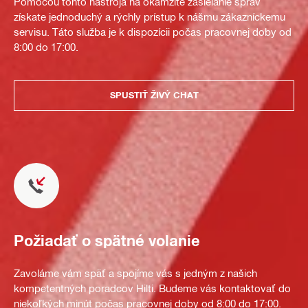
Pomocou tohto nástroja na okamžité zasielanie správ
získate jednoduchý a rýchly prístup k nášmu zákazníckemu
servisu. Táto služba je k dispozícii počas pracovnej doby od
8:00 do 17:00.
SPUSTIŤ ŽIVÝ CHAT
Požiadať o spätné volanie
Zavoláme vám späť a spojíme vás s jedným z našich
kompetentných poradcov Hilti. Budeme vás kontaktovať do
niekoľkých minút počas pracovnej doby od 8:00 do 17:00.