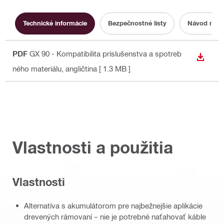
Technické informácie
Bezpečnostné listy
Návod na o
PDF
GX 90 - Kompatibilita príslušenstva a spotreb
STIAH
ného materiálu
, angličtina
[ 1.3 MB ]
Vlastnosti a použitia
Vlastnosti
Alternatíva s akumulátorom pre najbežnejšie aplikácie
drevených rámovaní – nie je potrebné naťahovať káble