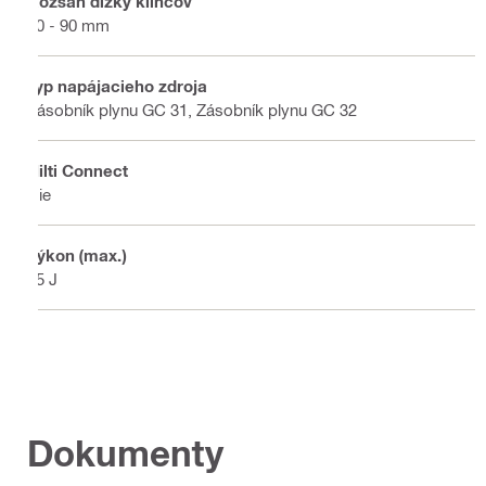
Rozsah dĺžky klincov
50 - 90 mm
Typ napájacieho zdroja
Zásobník plynu GC 31, Zásobník plynu GC 32
Hilti Connect
Nie
Výkon (max.)
85 J
Dokumenty