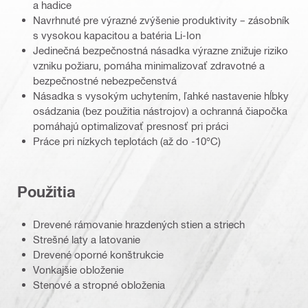
a hadice
Navrhnuté pre výrazné zvýšenie produktivity – zásobník
s vysokou kapacitou a batéria Li-Ion
Jedinečná bezpečnostná násadka výrazne znižuje riziko
vzniku požiaru, pomáha minimalizovať zdravotné a
bezpečnostné nebezpečenstvá
Násadka s vysokým uchytením, ľahké nastavenie hĺbky
osádzania (bez použitia nástrojov) a ochranná čiapočka
pomáhajú optimalizovať presnosť pri práci
Práce pri nízkych teplotách (až do -10°C)
Použitia
Drevené rámovanie hrazdených stien a striech
Strešné laty a latovanie
Drevené oporné konštrukcie
Vonkajšie obloženie
Stenové a stropné obloženia