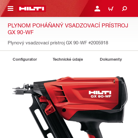
A HLAVNÝ OBSAH
PRIHLÁSIŤ ALEBO ZARE
KOŠÍK
PLYNOM POHÁŇANÝ VSADZOVACÍ PRÍSTROJ
GX 90-WF
Plynový vsadzovací prístroj GX 90-WF
#2005918
Configurator
Technické údaje
Dokumenty