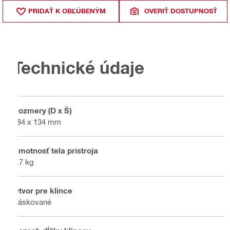
PRIDAŤ K OBĽÚBENÝM
OVERIŤ DOSTUPNOSŤ
Technické údaje
Rozmery (D x Š)
384 x 134 mm
Hmotnosť tela prístroja
3.7 kg
Otvor pre klince
Páskované