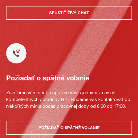
SPUSTIŤ ŽIVÝ CHAT
Požiadať o spätné volanie
Zavoláme vám späť a spojíme vás s jedným z našich
kompetentných poradcov Hilti. Budeme vás kontaktovať do
niekoľkých minút počas pracovnej doby od 8:00 do 17:00.
POŽIADAŤ O SPÄTNÉ VOLANIE