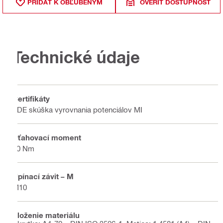
PRIDAŤ K OBĽÚBENÝM
OVERIŤ DOSTUPNOSŤ
Technické údaje
Certifikáty
VDE skúška vyrovnania potenciálov MI
Uťahovací moment
40 Nm
Upínací závit – M
M10
Zloženie materiálu