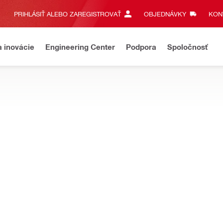
PRIHLÁSIŤ ALEBO ZAREGISTROVAŤ
OBJEDNÁVKY
KONT
a inovácie
Engineering Center
Podpora
Spoločnosť
e reálneho času a pre rozvrhovanie bodov na vašom pracovisku
 vytyčovanie PLC 400
IP trieda ochrany
IP 65 (EN 60529)
Maximálny prevádzkový