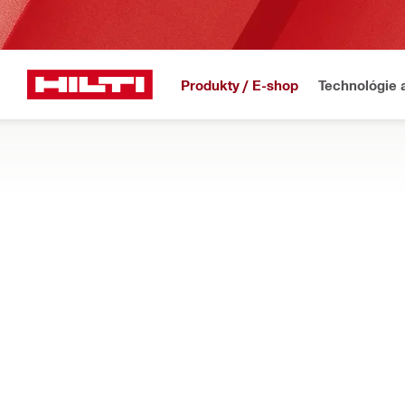
Produkty / E-shop
Technológie 
Domov
Produkty
Meracie prístroje a skenery
TABLETY A RADIČE
Preskúmajte tablety a ovládače pre analýzy detekcie v režim
Filter
Tablet na
Typy
Tablety a monitory (2)