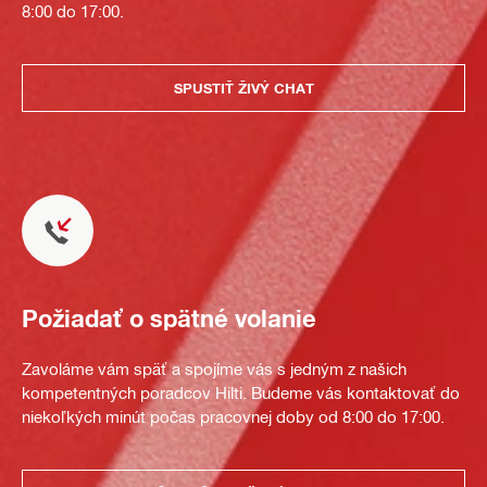
8:00 do 17:00.
SPUSTIŤ ŽIVÝ CHAT
Požiadať o spätné volanie
Zavoláme vám späť a spojíme vás s jedným z našich
kompetentných poradcov Hilti. Budeme vás kontaktovať do
niekoľkých minút počas pracovnej doby od 8:00 do 17:00.