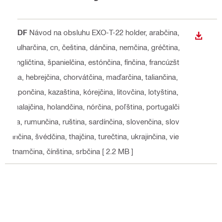
PDF
Návod na obsluhu EXO-T-22 holder
, arabčina,
STIAH
bulharčina, cn, čeština, dánčina, nemčina, gréčtina,
angličtina, španielčina, estónčina, fínčina, francúzšt
ina, hebrejčina, chorvátčina, maďarčina, taliančina,
japončina, kazaština, kórejčina, litovčina, lotyština,
malajčina, holandčina, nórčina, poľština, portugalči
na, rumunčina, ruština, sardínčina, slovenčina, slov
inčina, švédčina, thajčina, turečtina, ukrajinčina, vie
tnamčina, čínština, srbčina
[ 2.2 MB ]