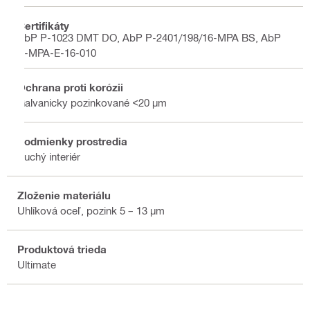
Certifikáty
AbP P-1023 DMT DO, AbP P-2401/198/16-MPA BS, AbP
P-MPA-E-16-010
Ochrana proti korózii
Galvanicky pozinkované <20 µm
Podmienky prostredia
Suchý interiér
Zloženie materiálu
Uhlíková oceľ, pozink 5 – 13 µm
Produktová trieda
Ultimate