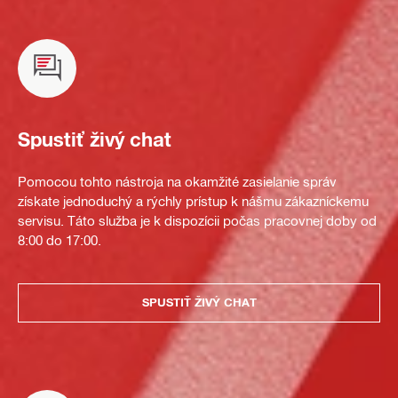
Spustiť živý chat
Pomocou tohto nástroja na okamžité zasielanie správ
získate jednoduchý a rýchly prístup k nášmu zákazníckemu
servisu. Táto služba je k dispozícii počas pracovnej doby od
8:00 do 17:00.
SPUSTIŤ ŽIVÝ CHAT