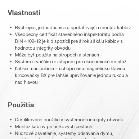
Vlastnosti
Rýchlejšia, jednoduchšia a spoľahlivejšia montáž káblov
Všeobecný certifikát stavebného inšpektorátu podľa
DIN 4102-12 je k dispozícii pre širokú škálu káblov s
hodnotou integrity obvodu
Môže byť použitá na stropoch a stenách
Systém s väčším rozstupom pre ekonomickú montáž
Ľahšia manipulácia – uchopí našu magnetickú hlavicu
klincovačky BX pre ľahšie upevňovanie jednou rukou a
nad hlavou
Použitia
Certifikované použitie v systémoch integrity obvodu
Montáž káblov pri únikových cestách
Núdzové osvetlenie, systémy odsávania dymu,