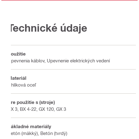
Technické údaje
Použitie
Upevnenia káblov, Upevnenie elektrických vedení
Materiál
Uhlíková oceľ
Pre použitie s (stroje)
BX 3, BX 4-22, GX 120, GX 3
Základné materiály
Betón (mäkký), Betón (tvrdý)