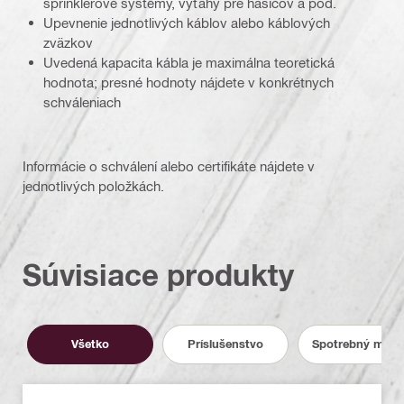
sprinklerové systémy, výťahy pre hasičov a pod.
Upevnenie jednotlivých káblov alebo káblových
zväzkov
Uvedená kapacita kábla je maximálna teoretická
hodnota; presné hodnoty nájdete v konkrétnych
schváleniach
Informácie o schválení alebo certifikáte nájdete v
jednotlivých položkách.
Súvisiace produkty
Všetko
Príslušenstvo
Spotrebný mater