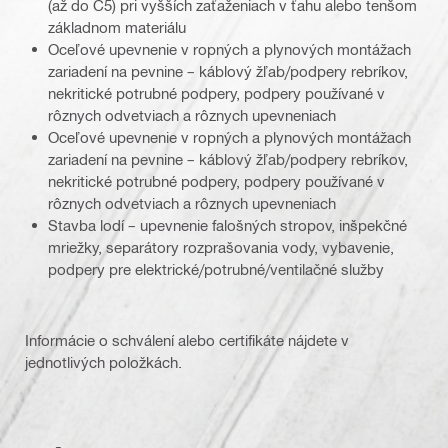
(až do C5) pri vyšších zaťaženiach v ťahu alebo tenšom
základnom materiálu
Oceľové upevnenie v ropných a plynových montážach
zariadení na pevnine – káblový žľab/podpery rebríkov,
nekritické potrubné podpery, podpery používané v
rôznych odvetviach a rôznych upevneniach
Oceľové upevnenie v ropných a plynových montážach
zariadení na pevnine – káblový žľab/podpery rebríkov,
nekritické potrubné podpery, podpery používané v
rôznych odvetviach a rôznych upevneniach
Stavba lodí – upevnenie falošných stropov, inšpekčné
mriežky, separátory rozprašovania vody, vybavenie,
podpery pre elektrické/potrubné/ventilačné služby
Informácie o schválení alebo certifikáte nájdete v
jednotlivých položkách.