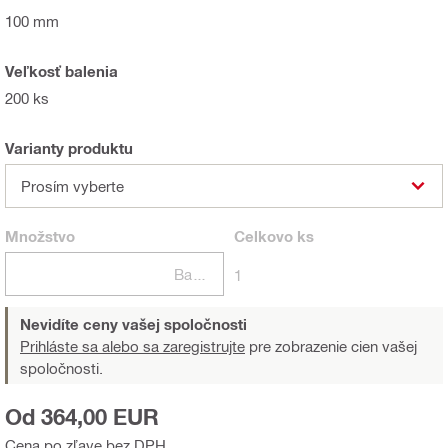
100 mm
Veľkosť balenia
200 ks
Varianty produktu
Prosím vyberte
Množstvo
Celkovo
ks
Balení
1
Nevidíte ceny vašej spoločnosti
Prihláste sa alebo sa zaregistrujte
pre zobrazenie cien vašej
spoločnosti.
Od 364,00 EUR
Cena po zľave bez DPH