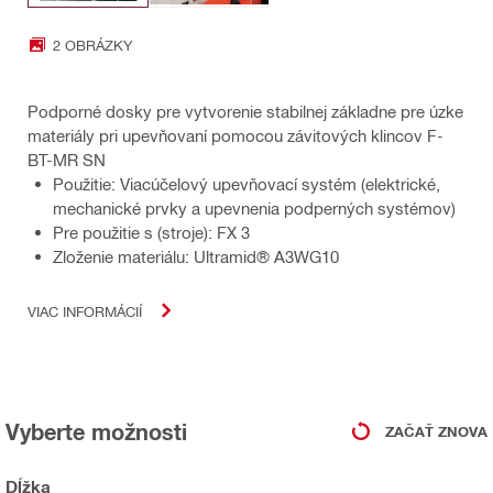
2 OBRÁZKY
Podporné dosky pre vytvorenie stabilnej základne pre úzke
materiály pri upevňovaní pomocou závitových klincov F-
BT-MR SN
Použitie: Viacúčelový upevňovací systém (elektrické,
mechanické prvky a upevnenia podperných systémov)
Pre použitie s (stroje): FX 3
Zloženie materiálu: Ultramid® A3WG10
VIAC INFORMÁCIÍ
Vyberte možnosti
ZAČAŤ ZNOVA
Dĺžka