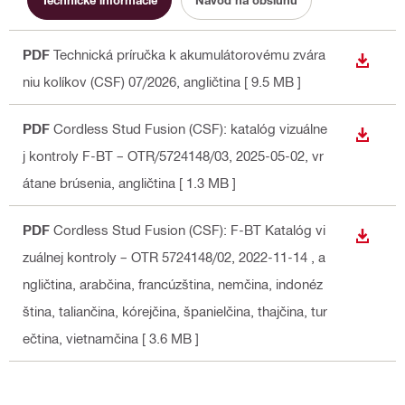
PDF
Technická príručka k akumulátorovému zvára
STIAH
niu kolíkov (CSF) 07/2026
, angličtina
[ 9.5 MB ]
PDF
Cordless Stud Fusion (CSF): katalóg vizuálne
STIAH
j kontroly F-BT – OTR/5724148/03, 2025-05-02, vr
átane brúsenia
, angličtina
[ 1.3 MB ]
PDF
Cordless Stud Fusion (CSF): F-BT Katalóg vi
STIAH
zuálnej kontroly – OTR 5724148/02, 2022-11-14
, a
ngličtina, arabčina, francúzština, nemčina, indonéz
ština, taliančina, kórejčina, španielčina, thajčina, tur
ečtina, vietnamčina
[ 3.6 MB ]