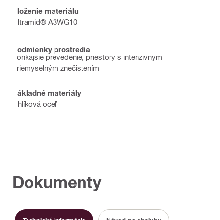
Zloženie materiálu
Ultramid® A3WG10
Podmienky prostredia
Vonkajšie prevedenie, priestory s intenzívnym
priemyselným znečistením
Základné materiály
Uhlíková oceľ
Dokumenty
Technické informácie
Návod na obsluhu