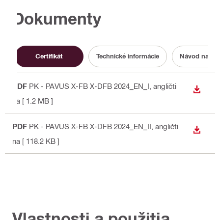
Dokumenty
Certifikát
Technické informácie
Návod na ob
PDF
PK - PAVUS X-FB X-DFB 2024_EN_I
, angličti
STIAH
na
[ 1.2 MB ]
PDF
PK - PAVUS X-FB X-DFB 2024_EN_II
, angličti
STIAH
na
[ 118.2 KB ]
Vlastnosti a použitia