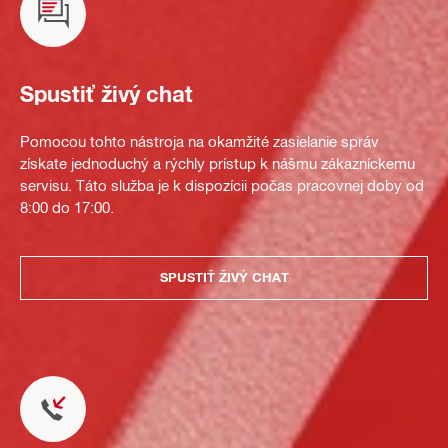
Spustiť živý chat
Pomocou tohto nástroja na okamžité zasielanie správ
získate jednoduchý a rýchly prístup k nášmu zákazníckemu
servisu. Táto služba je k dispozícii počas pracovnej doby od
8:00 do 17:00.
SPUSTIŤ ŽIVÝ CHAT