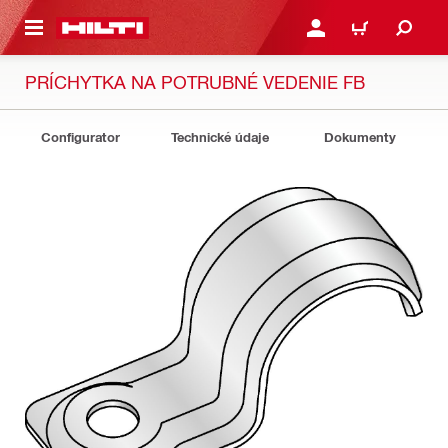
A HLAVNÝ OBSAH
PRIHLÁSIŤ ALEBO ZARE
KOŠÍK
PRÍCHYTKA NA POTRUBNÉ VEDENIE FB
Configurator
Technické údaje
Dokumenty