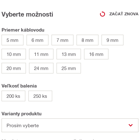
Vyberte možnosti
ZAČAŤ ZNOVA
Priemer káblovodu
5 mm
6 mm
7 mm
8 mm
9 mm
10 mm
11 mm
13 mm
16 mm
20 mm
24 mm
25 mm
Veľkosť balenia
200 ks
250 ks
Varianty produktu
Prosím vyberte