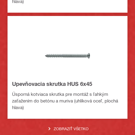
hlava)
Upevňovacia skrutka HUS 6x45
Úsporná kotviaca skrutka pre montáž s ľahkým
zaťažením do betónu a muriva (uhlíková oceľ, plochá
hlava)
ZOBRAZIŤ VŠETKO