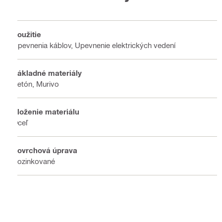
Použitie
Upevnenia káblov, Upevnenie elektrických vedení
Základné materiály
Betón, Murivo
Zloženie materiálu
Oceľ
Povrchová úprava
Pozinkované