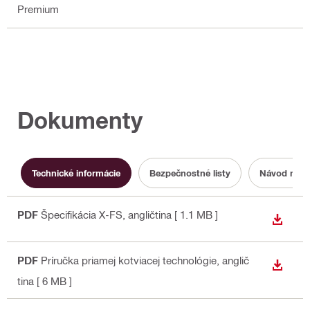
Premium
Dokumenty
Technické informácie
Bezpečnostné listy
Návod na o
PDF
Špecifikácia X-FS
, angličtina
[ 1.1 MB ]
STIAH
PDF
Príručka priamej kotviacej technológie
, anglič
STIAH
tina
[ 6 MB ]