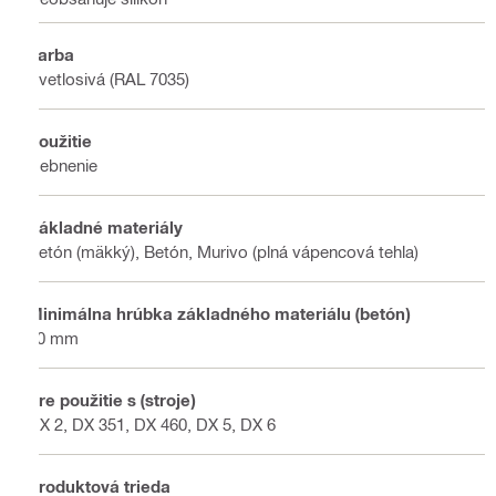
Farba
Svetlosivá (RAL 7035)
Použitie
Debnenie
Základné materiály
Betón (mäkký), Betón, Murivo (plná vápencová tehla)
Minimálna hrúbka základného materiálu (betón)
80 mm
Pre použitie s (stroje)
DX 2, DX 351, DX 460, DX 5, DX 6
Produktová trieda