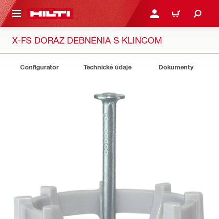
A HLAVNÝ OBSAH
PRIHLÁSIŤ ALEBO ZARE
KOŠÍK
X-FS DORAZ DEBNENIA S KLINCOM
Configurator
Technické údaje
Dokumenty