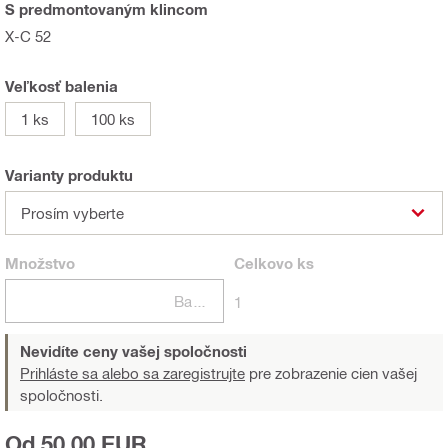
S predmontovaným klincom
X-C 52
Veľkosť balenia
1 ks
100 ks
Varianty produktu
Prosím vyberte
Množstvo
Celkovo
ks
Balení
1
Nevidíte ceny vašej spoločnosti
Prihláste sa alebo sa zaregistrujte
pre zobrazenie cien vašej
spoločnosti.
Od 50,00 EUR