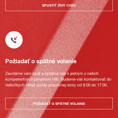
SPUSTIŤ ŽIVÝ CHAT
Požiadať o spätné volanie
Zavoláme vám späť a spojíme vás s jedným z našich
kompetentných poradcov Hilti. Budeme vás kontaktovať do
niekoľkých minút počas pracovnej doby od 8:00 do 17:00.
POŽIADAŤ O SPÄTNÉ VOLANIE