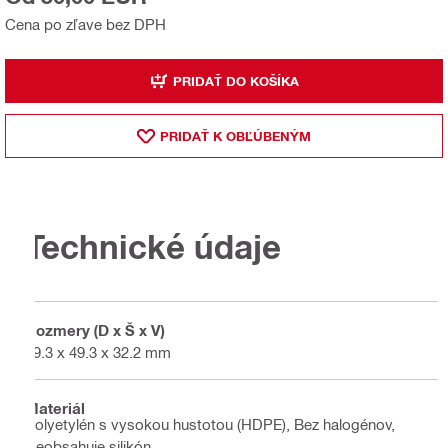
Cena po zľave bez DPH
PRIDAŤ DO KOŠÍKA
PRIDAŤ K OBĽÚBENÝM
Technické údaje
Rozmery (D x Š x V)
49.3 x 49.3 x 32.2 mm
Materiál
Polyetylén s vysokou hustotou (HDPE), Bez halogénov,
Neobsahuje silikón